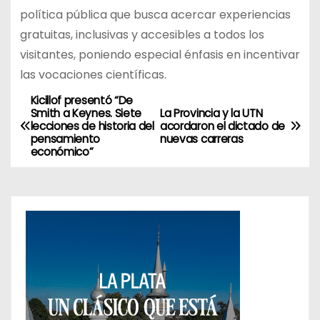
política pública que busca acercar experiencias
gratuitas, inclusivas y accesibles a todos los
visitantes, poniendo especial énfasis en incentivar
las vocaciones científicas.
Kicillof presentó “De
N
Smith a Keynes. Siete
La Provincia y la UTN
lecciones de historia del
acordaron el dictado de
a
pensamiento
nuevas carreras
económico”
v
e
g
a
c
i