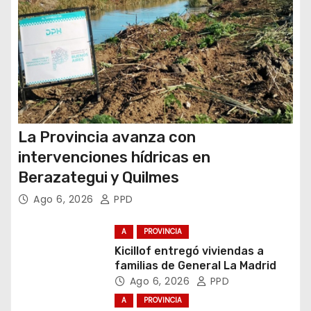
a
s
La Provincia avanza con
intervenciones hídricas en
Berazategui y Quilmes
Ago 6, 2026
PPD
A
PROVINCIA
Kicillof entregó viviendas a
familias de General La Madrid
Ago 6, 2026
PPD
A
PROVINCIA