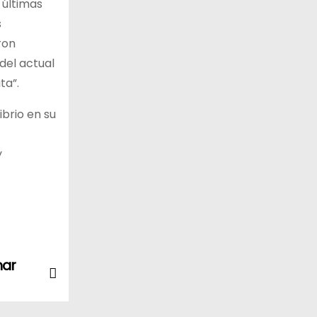
 últimas
s
ron
del actual
ta”.
ibrio en su
y
nar