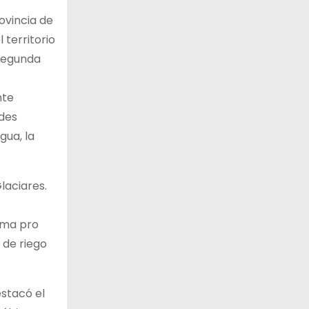
rovincia de
 territorio
 segunda
nte
ades
gua, la
laciares.
orma pro
 de riego
estacó el