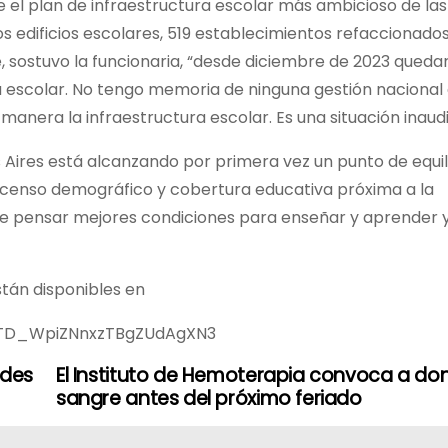
e el plan de infraestructura escolar más ambicioso de las
 edificios escolares, 519 establecimientos refaccionado
e, sostuvo la funcionaria, “desde diciembre de 2023 queda
 escolar. No tengo memoria de ninguna gestión nacional 
era la infraestructura escolar. Es una situación inaudi
s Aires está alcanzando por primera vez un punto de equil
scenso demográfico y cobertura educativa próxima a la
mite pensar mejores condiciones para enseñar y aprender 
stán disponibles en
n52TD_WpiZNnxzTBgZUdAgXN3
ades
El Instituto de Hemoterapia convoca a do
sangre antes del próximo feriado