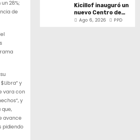
puertos y ríos”
n un 28%;
Kicillof inauguró un
incia de
nuevo Centro de
Atención Primaria
Ago 6, 2026
PPD
de la Salud
el
s
ograma
 su
$Libra” y
le vara con
hechos”, y
 que,
ue avance
s pidiendo