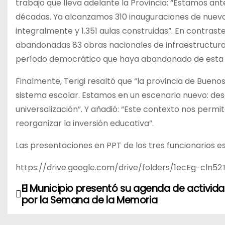
trabajo que lleva adelante la Provincia: “Estamos ant
décadas. Ya alcanzamos 310 inauguraciones de nuevos
integralmente y 1.351 aulas construidas”. En contrast
abandonadas 83 obras nacionales de infraestructura
período democrático que haya abandonado de esta man
Finalmente, Terigi resaltó que “la provincia de Bueno
sistema escolar. Estamos en un escenario nuevo: de
universalización”. Y añadió: “Este contexto nos per
reorganizar la inversión educativa”.
Las presentaciones en PPT de los tres funcionarios e
https://drive.google.com/drive/folders/1ecEg-cl
El Municipio presentó su agenda de activid
N
por la Semana de la Memoria
a