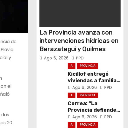
La Provincia avanza con
intervenciones hídricas en
encia de
Berazategui y Quilmes
Flavia
ial y
Ago 6, 2026
PPD
A
PROVINCIA
Kicillof entregó
n
viviendas a familias
con el
de General La
Ago 6, 2026
PPD
Madrid
eñaló
A
PROVINCIA
Correa: “La
Provincia defiende
a las
el trabajo y la
Ago 6, 2026
PPD
mos 20
soberanía sobre
A
PROVINCIA