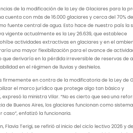
uencias de la modificación de la Ley de Glaciares para la p
ina cuenta con más de 16.000 glaciares y cerca del 70% del
omo fuente central de agua. Esto hace de nuestro país la
va vigente actualmente es la Ley 26.639, que establece
híbe actividades extractivas en glaciares y en el ambie
raría una mayor flexibilización para el avance de activid
o que derivaría en la pérdida irreversible de reservas de a
ilidad en el régimen de lluvias y deshielos.
 firmemente en contra de la modificatoria de la Ley de G
ibilizar el marco jurídico que protege algo tan básico y
 expresó la ministra Vilar. “No es cierto que sea una ref
cia de Buenos Aires, los glaciares funcionan como sistema
 caso”, enfatizó la funcionaria.
Flavia Terigi, se refirió al inicio del ciclo lectivo 2026 y d