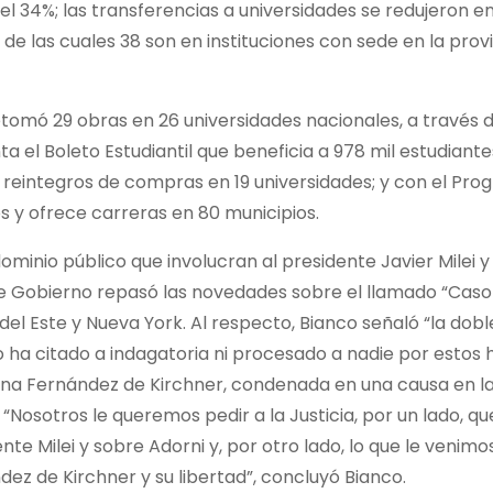
del 34%; las transferencias a universidades se redujeron e
, de las cuales 38 son en instituciones con sede en la prov
retomó 29 obras en 26 universidades nacionales, a través d
 el Boleto Estudiantil que beneficia a 978 mil estudiante
ra reintegros de compras en 19 universidades; y con el Pr
s y ofrece carreras en 80 municipios.
dominio público que involucran al presidente Javier Milei y
de Gobierno repasó las novedades sobre el llamado “Caso 
 del Este y Nueva York. Al respecto, Bianco señaló “la dob
no ha citado a indagatoria ni procesado a nadie por estos 
stina Fernández de Kirchner, condenada en una causa en la
“Nosotros le queremos pedir a la Justicia, por un lado, q
te Milei y sobre Adorni y, por otro lado, lo que le venimo
dez de Kirchner y su libertad”, concluyó Bianco.