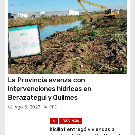
d
a
s
La Provincia avanza con
intervenciones hídricas en
Berazategui y Quilmes
Ago 6, 2026
PPD
A
PROVINCIA
Kicillof entregó viviendas a