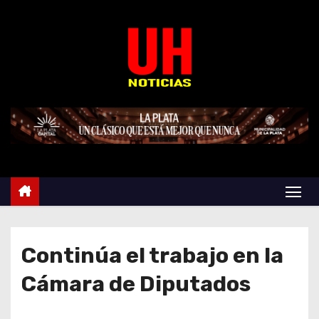
S
k
i
p
t
o
c
o
n
t
e
n
t
Continúa el trabajo en la
Cámara de Diputados