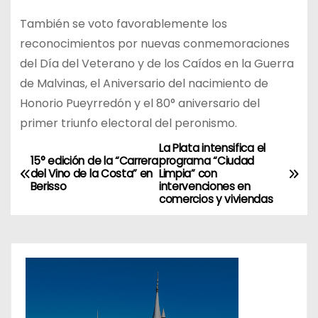
También se voto favorablemente los
reconocimientos por nuevas conmemoraciones
del Día del Veterano y de los Caídos en la Guerra
de Malvinas, el Aniversario del nacimiento de
Honorio Pueyrredón y el 80° aniversario del
primer triunfo electoral del peronismo.
La Plata intensifica el
N
15° edición de la “Carrera
programa “Ciudad
del Vino de la Costa” en
Limpia” con
a
Berisso
intervenciones en
comercios y viviendas
v
e
g
a