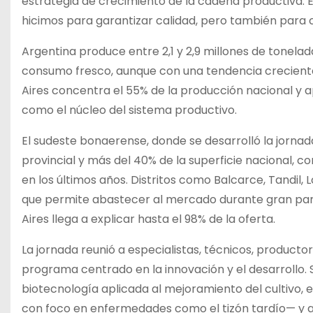
estrategia de crecimiento de la cadena productiva. E
hicimos para garantizar calidad, pero también para cu
Argentina produce entre 2,1 y 2,9 millones de tonela
consumo fresco, aunque con una tendencia creciente h
Aires concentra el 55% de la producción nacional y a
como el núcleo del sistema productivo.
El sudeste bonaerense, donde se desarrolló la jornada
provincial y más del 40% de la superficie nacional,
en los últimos años. Distritos como Balcarce, Tandil,
que permite abastecer al mercado durante gran part
Aires llega a explicar hasta el 98% de la oferta.
La jornada reunió a especialistas, técnicos, productor
programa centrado en la innovación y el desarrollo.
biotecnología aplicada al mejoramiento del cultivo, 
con foco en enfermedades como el tizón tardío— y a