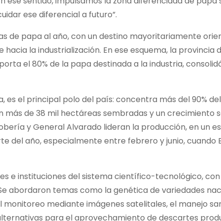
n ese sentido, impulsamos la zona diferenciada de papa s
idar ese diferencial a futuro”.
das de papa al año, con un destino mayoritariamente orie
acia la industrialización. En ese esquema, la provincia 
porta el 80% de la papa destinada a la industria, consoli
, es el principal polo del país: concentra más del 90% del
 con más de 38 mil hectáreas sembradas y un crecimiento 
 Lobería y General Alvarado lideran la producción, en un 
e del año, especialmente entre febrero y junio, cuando
es e instituciones del sistema científico-tecnológico, con
 Se abordaron temas como la genética de variedades naci
el monitoreo mediante imágenes satelitales, el manejo san
lternativas para el aprovechamiento de descartes produ