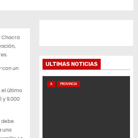
la Chacra
vación,
res.
ULTIMAS NOTICIAS
 —con un
A
PROVINCIA
 el último
0 y 9.000
n debe
a una