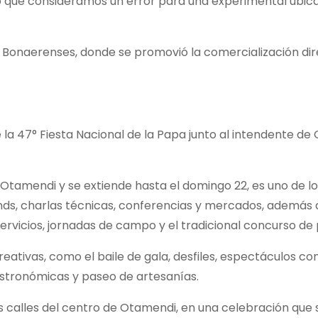
lgo que consideramos un error para una experimental ubic
 Bonaerenses, donde se promovió la comercialización di
e la 47° Fiesta Nacional de la Papa junto al intendente de
Otamendi y se extiende hasta el domingo 22, es uno de l
ands, charlas técnicas, conferencias y mercados, además 
rvicios, jornadas de campo y el tradicional concurso de
reativas, como el baile de gala, desfiles, espectáculos con
astronómicas y paseo de artesanías.
las calles del centro de Otamendi, en una celebración que s