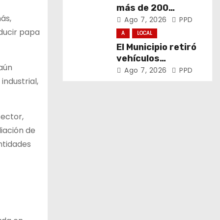
más de 200
ás,
promotores de
Ago 7, 2026
PPD
derechos de niñas,
ducir papa
A
LOCAL
niños y
El Municipio retiró
adolescentes
vehículos
 aún
abandonados de
Ago 7, 2026
PPD
ndustrial,
San Carlos, Olmos y
el casco urbano
sector,
liación de
ntidades