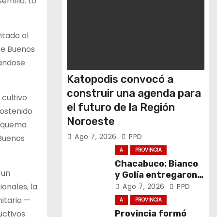
emilla. Lo
ntado al
de Buenos
dándose
Katopodis convocó a
construir una agenda para
 cultivo
el futuro de la Región
sostenido
Noroeste
esquema
Ago 7, 2026
PPD
 Buenos
A
PROVINCIA
Chacabuco: Bianco
 un
y Golía entregaron
computadoras a
onales, la
Ago 7, 2026
PPD
estudiantes
itario —
A
PROVINCIA
ctivos.
Provincia formó