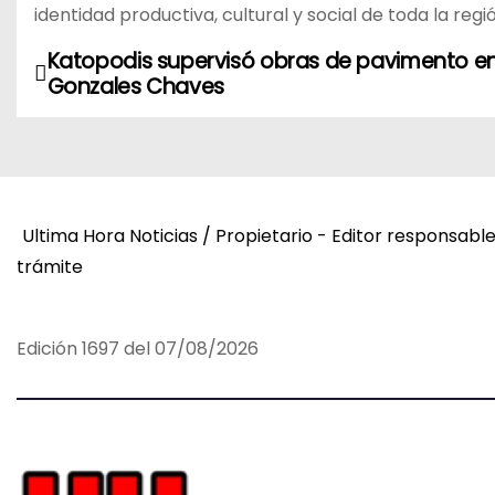
identidad productiva, cultural y social de toda la regi
Katopodis supervisó obras de pavimento e
N
Gonzales Chaves
a
v
e
Ultima Hora Noticias / Propietario - Editor responsabl
g
trámite
a
c
Edición 1697 del 07/08/2026
i
ó
n