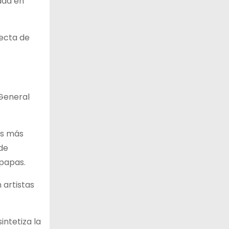
ada en
recta de
 General
os más
de
 papas.
 artistas
intetiza la