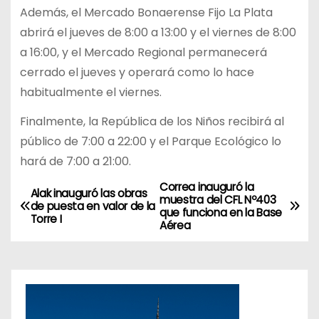
Además, el Mercado Bonaerense Fijo La Plata
abrirá el jueves de 8:00 a 13:00 y el viernes de 8:00
a 16:00, y el Mercado Regional permanecerá
cerrado el jueves y operará como lo hace
habitualmente el viernes.
Finalmente, la República de los Niños recibirá al
público de 7:00 a 22:00 y el Parque Ecológico lo
hará de 7:00 a 21:00.
Correa inauguró la
N
Alak inauguró las obras
muestra del CFL Nº403
de puesta en valor de la
que funciona en la Base
a
Torre I
Aérea
v
e
g