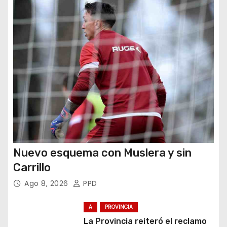
r
a
d
a
s
Nuevo esquema con Muslera y sin
Carrillo
Ago 8, 2026
PPD
A
PROVINCIA
La Provincia reiteró el reclamo