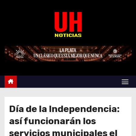
S
k
i
p
t
o
c
o
n
t
e
n
t
Día de la Independencia:
así funcionarán los
servicios municipales el