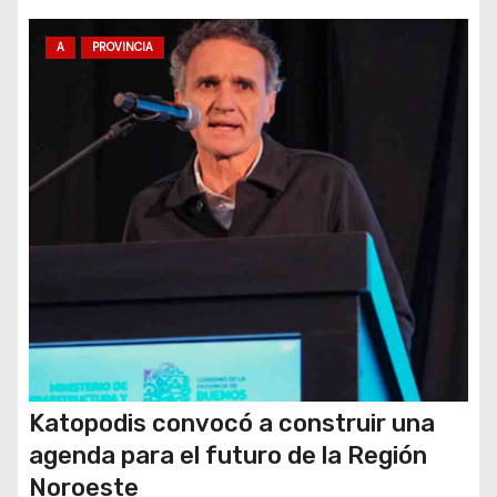
t
A
PROVINCIA
r
a
d
a
s
Katopodis convocó a construir una
agenda para el futuro de la Región
Noroeste