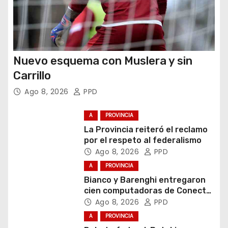
s
Nuevo esquema con Muslera y sin
Carrillo
Ago 8, 2026
PPD
A
PROVINCIA
La Provincia reiteró el reclamo
por el respeto al federalismo
Ago 8, 2026
PPD
A
PROVINCIA
Bianco y Barenghi entregaron
cien computadoras de Conectar
Igualdad Bonaerense
Ago 8, 2026
PPD
A
PROVINCIA