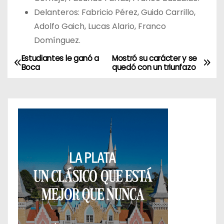
Delanteros: Fabricio Pérez, Guido Carrillo,
Adolfo Gaich, Lucas Alario, Franco
Domínguez.
Estudiantes le ganó a
Mostró su carácter y se
N
Boca
quedó con un triunfazo
a
v
e
g
a
c
i