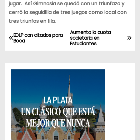
jugar. Así Gimnasia se quedó con un triunfazo y
cerró la seguidilla de tres juegos como local con
tres triunfos en fila.
Aumento la cuota
N
EDLP con citados para
societaria en
Boca
Estudiantes
a
v
e
g
a
c
i