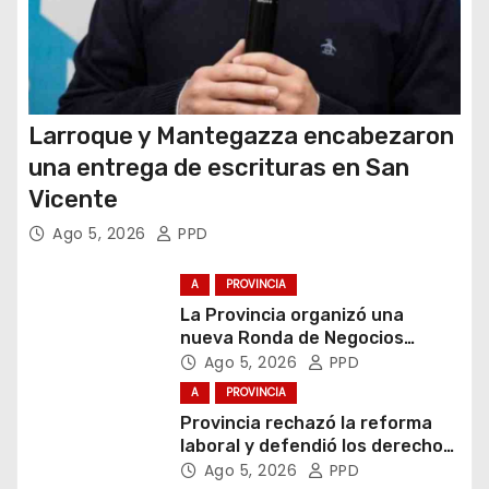
s
Larroque y Mantegazza encabezaron
una entrega de escrituras en San
Vicente
Ago 5, 2026
PPD
A
PROVINCIA
La Provincia organizó una
nueva Ronda de Negocios
Internacional en Luján
Ago 5, 2026
PPD
A
PROVINCIA
Provincia rechazó la reforma
laboral y defendió los derechos
de los trabajadores
Ago 5, 2026
PPD