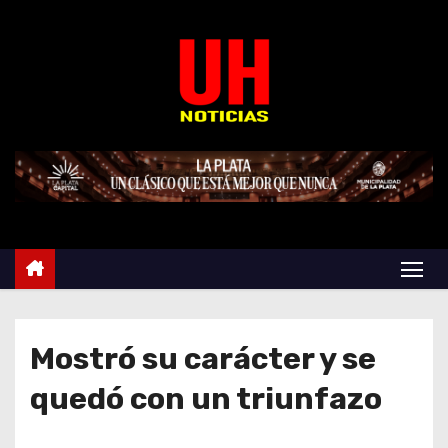
S
k
i
p
t
o
c
o
n
t
e
n
t
Mostró su carácter y se
quedó con un triunfazo