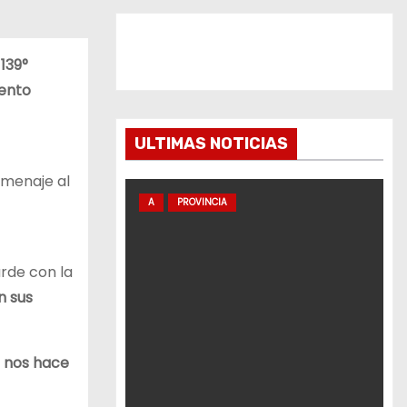
139°
iento
ULTIMAS NOTICIAS
omenaje al
A
PROVINCIA
arde con la
 sus
e nos hace