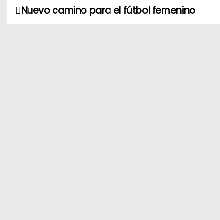
Nuevo camino para el fútbol femenino
N
a
v
e
g
a
c
i
ó
n