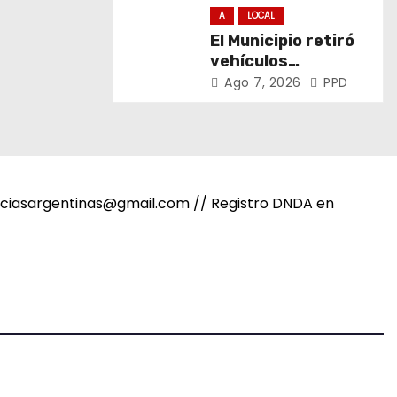
derechos de niñas,
A
LOCAL
niños y
El Municipio retiró
adolescentes
vehículos
abandonados de
Ago 7, 2026
PPD
San Carlos, Olmos y
el casco urbano
noticiasargentinas@gmail.com // Registro DNDA en