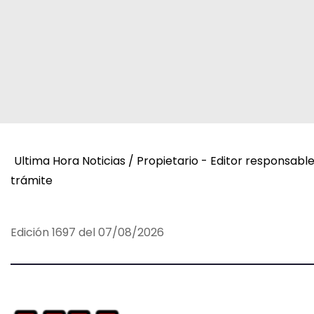
d
e
e
n
t
r
Ultima Hora Noticias / Propietario - Editor responsabl
a
trámite
d
a
Edición 1697 del 07/08/2026
s