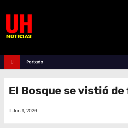
S
k
i
p
t
o
c
o
Portada
n
t
e
El Bosque se vistió de
n
t
Jun 9, 2026