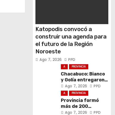
Katopodis convocó a
construir una agenda para
el futuro de la Región
Noroeste
Ago 7, 2026
PPD
A
PROVINCIA
Chacabuco: Bianco
y Golía entregaron
computadoras a
Ago 7, 2026
PPD
estudiantes
A
PROVINCIA
Provincia formó
más de 200
promotores de
Ago 7, 2026
PPD