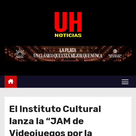
S
k
i
p
t
o
c
o
n
t
e
n
t
El Instituto Cultural
lanza la “JAM de
Videojuegos por la