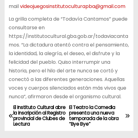
mail
videojuegosinstitutoculturapba@gmail.com
La grilla completa de “Todavía Cantamos” puede
consultarse en
https://institutocultural.gba.gob.ar/todaviacanta
mos. “La dictadura atentó contra el pensamiento,
la identidad, la alegría, el deseo, el disfrute y la
felicidad del pueblo. Quiso interrumpir una
historia, pero el hilo del arte nunca se cortó y
conectó a las diferentes generaciones. Aquellas
voces y cuerpos silenciados están más vivos que
nunca”, afirmaron desde el organismo cultural.
El Instituto Cultural abre
El Teatro la Comedia
N
la inscripción al Registro
presenta una nueva
provincial de Clubes de
temporada de la obra
a
Lectura
“Bye Bye”
v