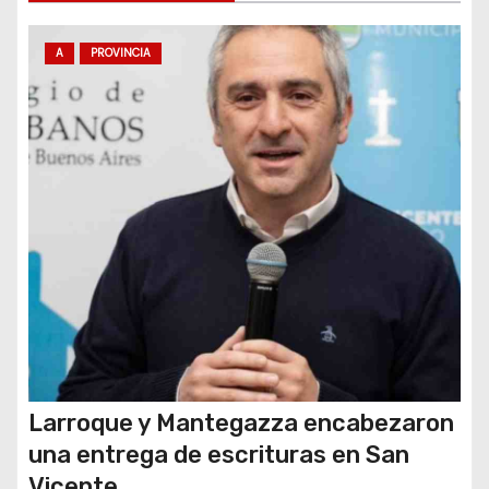
n
t
A
PROVINCIA
r
a
d
a
s
Larroque y Mantegazza encabezaron
una entrega de escrituras en San
Vicente