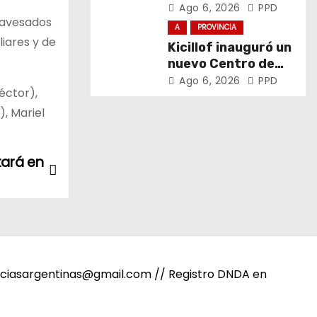
el trabajo y la
Ago 6, 2026
PPD
travesados
soberanía sobre
A
PROVINCIA
puertos y ríos”
liares y de
Kicillof inauguró un
nuevo Centro de
Atención Primaria
Ago 6, 2026
PPD
éctor),
de la Salud
), Mariel
tará en
noticiasargentinas@gmail.com // Registro DNDA en