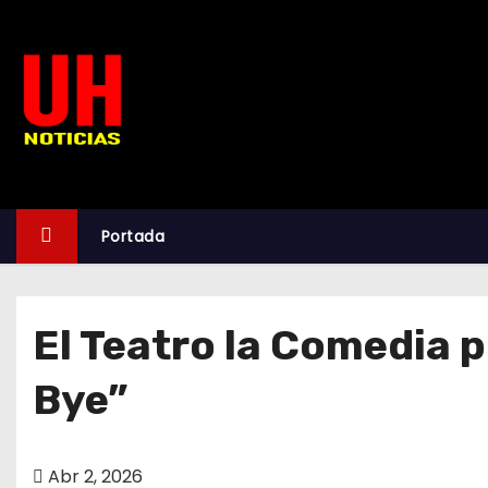
S
k
i
p
t
o
c
o
Portada
n
t
e
El Teatro la Comedia 
n
t
Bye”
Abr 2, 2026