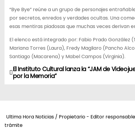
“Bye Bye” reúne a un grupo de personajes entrañable
por secretos, enredos y verdades ocultas. Una comedia
esas mentiras piadosas que muchas veces derivan en
El elenco está integrado por: Fabio Prado González 
Mariana Torres (Laura), Fredy Magliaro (Pancho Alcort
Santiago (Macarena) y Mabel Campos (Virginia).
El Instituto Cultural lanza la “JAM de Videoj
N
por la Memoria”
a
v
e
Ultima Hora Noticias / Propietario - Editor responsabl
g
trámite
a