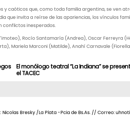
s y caóticos que, como toda familia argentina, se ven a
 que invita a reírse de las apariencias, los vínculos fami
 conflictos inesperados.
(Timoteo), Rocío Santamaría (Andrea), Oscar Ferreyra (H
a), Mariela Marconi (Matilde), Anahí Carnavale (Fiorella
uegos
El monólogo teatral “La Indiana” se presen
el TACEC
e: Nicolas Bresky /La Plata -Pcia de Bs.As. // Correo: uh