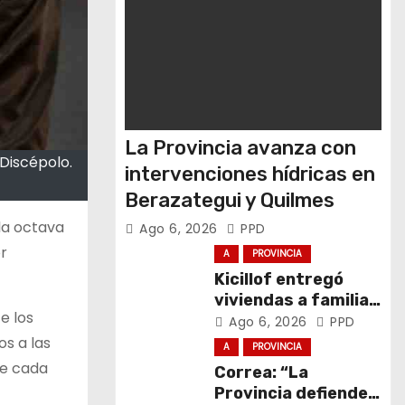
La Provincia avanza con
 Discépolo.
intervenciones hídricas en
Berazategui y Quilmes
 la octava
Ago 6, 2026
PPD
r
A
PROVINCIA
Kicillof entregó
viviendas a familias
e los
de General La
Ago 6, 2026
PPD
Madrid
os a las
A
PROVINCIA
de cada
Correa: “La
Provincia defiende