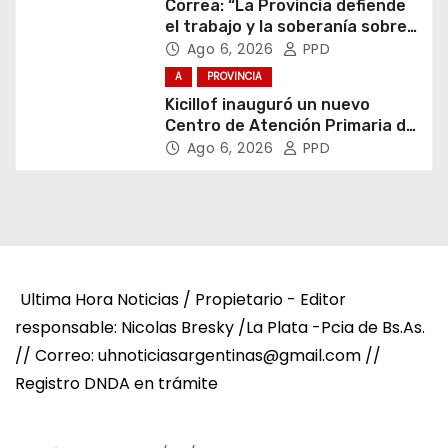
Correa: “La Provincia defiende
el trabajo y la soberanía sobre
puertos y ríos”
Ago 6, 2026
PPD
A
PROVINCIA
Kicillof inauguró un nuevo
Centro de Atención Primaria de
la Salud
Ago 6, 2026
PPD
Ultima Hora Noticias / Propietario - Editor
responsable: Nicolas Bresky /La Plata -Pcia de Bs.As.
// Correo: uhnoticiasargentinas@gmail.com //
Registro DNDA en trámite