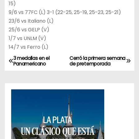
15)
9/6 vs 77FC (L) 3-1 (22-25, 25-19, 25-23, 25-21)
23/6 vs Italiano (L)
25/6 vs GELP (V)
1/7 vs UNLM (V)
14/7 vs Ferro (L)
3 medallas en el
Cerró la primera semana
N
Panamericano
de pretemporada
a
v
e
g
a