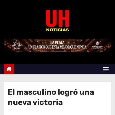
S
k
i
p
t
o
c
o
n
t
e
n
t
El masculino logró una
nueva victoria