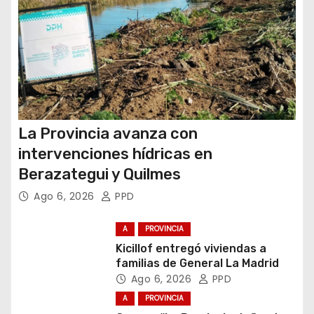
d
a
s
La Provincia avanza con
intervenciones hídricas en
Berazategui y Quilmes
Ago 6, 2026
PPD
A
PROVINCIA
Kicillof entregó viviendas a
familias de General La Madrid
Ago 6, 2026
PPD
A
PROVINCIA