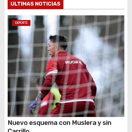
ULTIMAS NOTICIAS
n
t
DEPORTE
r
a
d
a
s
Nuevo esquema con Muslera y sin
Carrillo