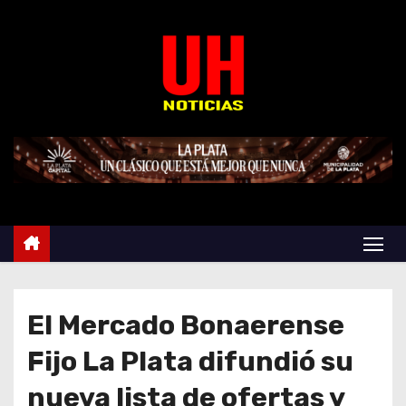
S
k
i
p
t
o
c
o
n
t
e
n
t
El Mercado Bonaerense
Fijo La Plata difundió su
nueva lista de ofertas y