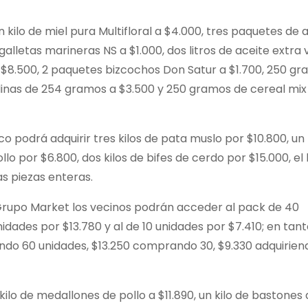
kilo de miel pura Multifloral a $4.000, tres paquetes de
lletas marineras NS a $1.000, dos litros de aceite extra 
 a $8.500, 2 paquetes bizcochos Don Satur a $1.700, 250 g
linas de 254 gramos a $3.500 y 250 gramos de cereal mix
o podrá adquirir tres kilos de pata muslo por $10.800, un 
llo por $6.800, dos kilos de bifes de cerdo por $15.000, el 
as piezas enteras.
 Grupo Market los vecinos podrán acceder al pack de 40
dades por $13.780 y al de 10 unidades por $7.410; en tant
o 60 unidades, $13.250 comprando 30, $9.330 adquirien
kilo de medallones de pollo a $11.890, un kilo de bastones