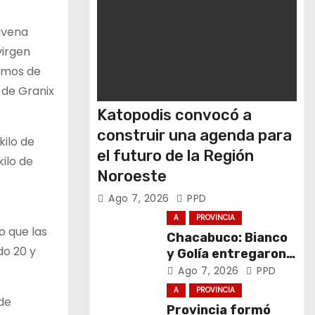
 avena
virgen
ramos de
 de Granix
Katopodis convocó a
construir una agenda para
kilo de
el futuro de la Región
kilo de
Noroeste
Ago 7, 2026
PPD
A
PROVINCIA
o que las
Chacabuco: Bianco
do 20 y
y Golía entregaron
computadoras a
Ago 7, 2026
PPD
estudiantes
A
PROVINCIA
 de
Provincia formó