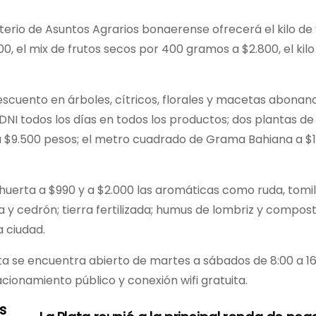
terio de Asuntos Agrarios bonaerense ofrecerá el kilo de
el mix de frutos secos por 400 gramos a $2.800, el kilo
descuento en árboles, cítricos, florales y macetas abonan
NI todos los días en todos los productos; dos plantas d
a $9.500 pesos; el metro cuadrado de Grama Bahiana a $1
uerta a $990 y a $2.000 las aromáticas como ruda, tomil
 y cedrón; tierra fertilizada; humus de lombriz y compost.
a ciudad.
a se encuentra abierto de martes a sábados de 8:00 a 16:
cionamiento público y conexión wifi gratuita.
s