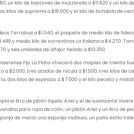
, un kilo de bastones de muzzarella a $11.820 y un kilo d
os kilos de suprema a $16.500 y el kilo de bondiola de cer
deos Terrabusi a $1.040, el paquete de medio kilo de fideo
 $3.499 y medio kilo de sorrentinos La Italiana a $4.270. Ta
0 y seis unidades de alfajor helado a $10.350.
naerense Fijo La Plata ofrecerá dos maples de treinta hu
to a $2.000, tres atados de rúcula a $1.500, tres kilos de c
cería, dos kilos de espinazo a $7.000 y el kilo peceto y ma
la el litro de jabón líquido Ariel y el de suavizante Viver
lavandina para ropa de color, un jabón Ariel y un litro de p
sponja de metal, una esponja multiuso, un paño estilo Vale