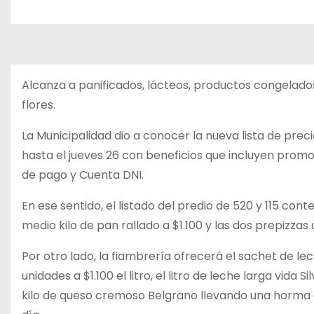
Alcanza a panificados, lácteos, productos congelados,
flores.
La Municipalidad dio a conocer la nueva lista de prec
hasta el jueves 26 con beneficios que incluyen pro
de pago y Cuenta DNI.
En ese sentido, el listado del predio de 520 y 115 cont
medio kilo de pan rallado a $1.100 y las dos prepizzas
Por otro lado, la fiambrería ofrecerá el sachet de lech
unidades a $1.100 el litro, el litro de leche larga vida 
kilo de queso cremoso Belgrano llevando una horma a $