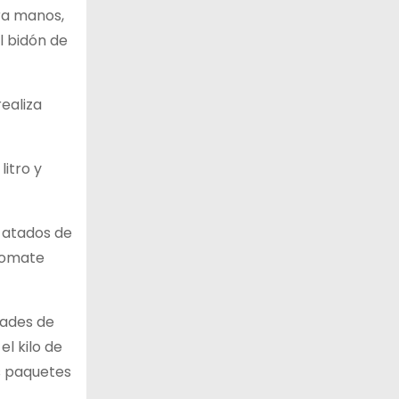
ra manos,
l bidón de
ealiza
itro y
s atados de
 tomate
dades de
el kilo de
os paquetes