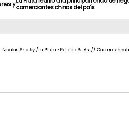
La Plata reunió a la principal ronda de neg
enes y
comerciantes chinos del país
e: Nicolas Bresky /La Plata -Pcia de Bs.As. // Correo: uh