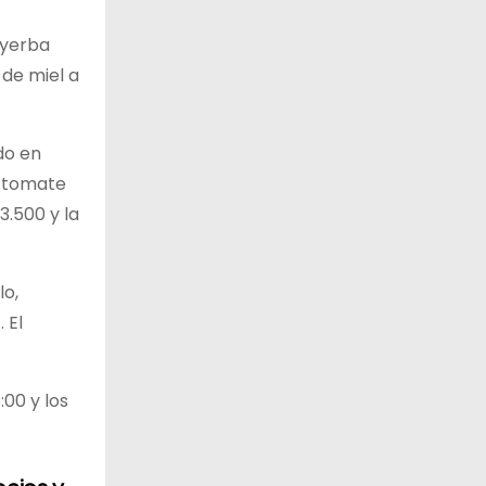
 yerba
 de miel a
do en
e tomate
3.500 y la
lo,
 El
00 y los