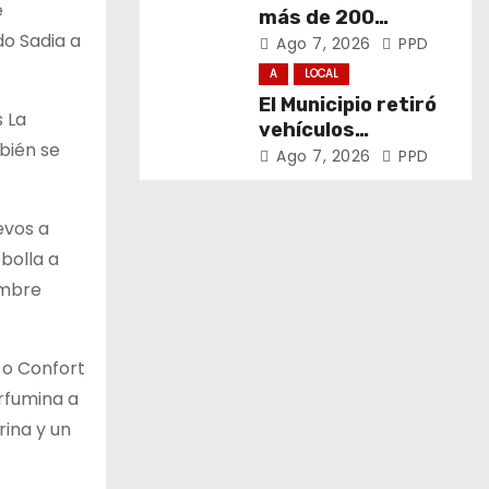
e
más de 200
do Sadia a
promotores de
Ago 7, 2026
PPD
derechos de niñas,
A
LOCAL
niños y
El Municipio retiró
adolescentes
s La
vehículos
mbién se
abandonados de
Ago 7, 2026
PPD
San Carlos, Olmos y
el casco urbano
evos a
ebolla a
tambre
e o Confort
erfumina a
rina y un