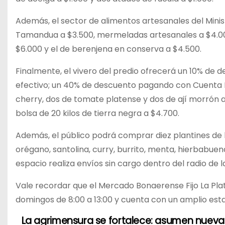
Además, el sector de alimentos artesanales del Minis
Tamandua a $3.500, mermeladas artesanales a $4.000, 
$6.000 y el de berenjena en conserva a $4.500.
Finalmente, el vivero del predio ofrecerá un 10% de 
efectivo; un 40% de descuento pagando con Cuenta D
cherry, dos de tomate platense y dos de ají morrón 
bolsa de 20 kilos de tierra negra a $4.700.
Además, el público podrá comprar diez plantines de h
orégano, santolina, curry, burrito, menta, hierbabuena
espacio realiza envíos sin cargo dentro del radio de l
Vale recordar que el Mercado Bonaerense Fijo La Plat
domingos de 8:00 a 13:00 y cuenta con un amplio esta
La agrimensura se fortalece: asumen nueva
N