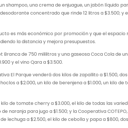
 un shampoo, una crema de enjuague, un jabón líquido pa
desodorante concentrado que rinde 12 litros a $3.500; y e
roducto es más económico por promoción y que el espacio r
diendo la distancia y mejora presupuestos.
 Branca de 750 mililitros y una gaseosa Coca Cola de un l
.900 y el vino Qara a $3.500.
tiva El Parque venderá dos kilos de zapallito a $1.500, do
choclos a $2.000, un kilo de berenjena a $1.000, un kilo de
 kilo de tomate cherry a $3.000, el kilo de todas las varie
lo de naranja para jugo a $1.500; y la Cooperativa COTEPO, 
o de lechuga a $2.500, el kilo de cebolla y papa a $800, d