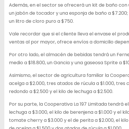
Además, en el sector se ofrecerá un kit de baño con
un jabón de tocador y una esponja de baño a $7.200; 
un litro de cloro puro a $750.
Vale recordar que si el cliente lleva el envase el p
ventas al por mayor, ofrece envíos a domicilio depen
Por otro lado, el almacén de bebidas tendrá un Fernet
medio a $18.800, un Gancia y una gaseosa Sprite a $10
Asimismo, el sector de agricultura familiar la Coopera
acelga a $2.000, tres atados de rúcula a $1.000, tres 
redondo a $2.500 y el kilo de lechuga a $2.500.
Por su parte, la Cooperativa La 197 Limitada tendrá el
lechuga a $3.000, el kilo de berenjena a $1.000 y el ki
tomate cherry a $3.000 y el de perita a $2.000, el kil
de acelga a $1.500 y dos atados de rúcula a $1.000.