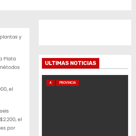
 plantas y
a Plata
ULTIMAS NOTICIAS
 métodos
A
PROVINCIA
00, el
seis
$2.200, el
les por