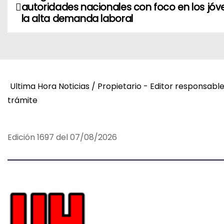
autoridades nacionales con foco en los jóv
a
la alta demanda laboral
v
e
g
Ultima Hora Noticias / Propietario - Editor responsabl
trámite
a
c
Edición 1697 del 07/08/2026
i
ó
n
d