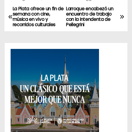
La Plata ofrece un fin de
Larroque encabezó un
N
semana con cine,
encuentro de trabajo
música en vivo y
con la intendenta de
a
recorridos culturales
Pellegrini
v
e
g
a
c
i
ó
n