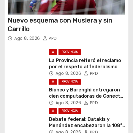
Nuevo esquema con Muslera y sin
Carrillo
Ago 8, 2026
PPD
A
PROVINCIA
La Provincia reiteró el reclamo
por el respeto al federalismo
Ago 8, 2026
PPD
A
PROVINCIA
Bianco y Barenghi entregaron
cien computadoras de Conectar
Igualdad Bonaerense
Ago 8, 2026
PPD
A
PROVINCIA
Debate federal: Batakis y
Menéndez encabezaron la 108°
Asamblea del CNV
Ago 8, 2026
PPD