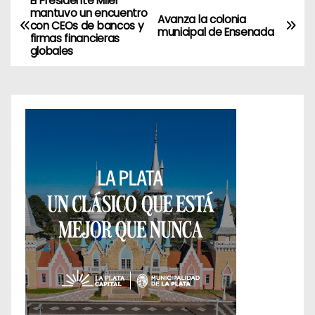
El Presidente Milei
N
mantuvo un encuentro
Avanza la colonia
con CEOs de bancos y
a
municipal de Ensenada
firmas financieras
globales
v
e
g
a
c
i
ó
n
d