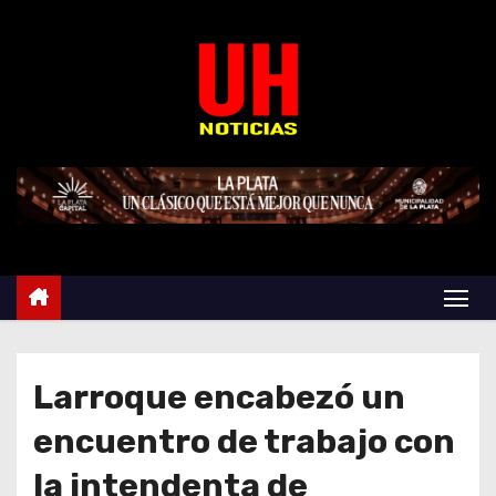
S
k
i
p
t
o
c
o
n
t
e
n
t
Larroque encabezó un
encuentro de trabajo con
la intendenta de