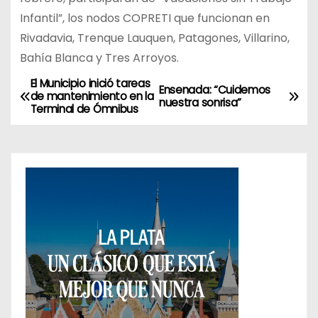
Infantil”, los nodos COPRETI que funcionan en
Rivadavia, Trenque Lauquen, Patagones, Villarino,
Bahía Blanca y Tres Arroyos.
El Municipio inició tareas
N
Ensenada: “Cuidemos
de mantenimiento en la
nuestra sonrisa”
Terminal de Ómnibus
a
v
e
g
a
c
i