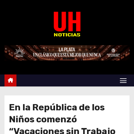
S
k
i
p
t
o
c
o
n
t
e
n
t
En la República de los
Niños comenzó
“Vacaciones sin Trabajo