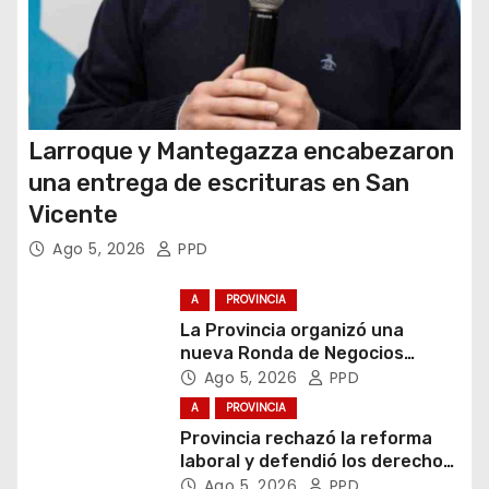
s
Larroque y Mantegazza encabezaron
una entrega de escrituras en San
Vicente
Ago 5, 2026
PPD
A
PROVINCIA
La Provincia organizó una
nueva Ronda de Negocios
Internacional en Luján
Ago 5, 2026
PPD
A
PROVINCIA
Provincia rechazó la reforma
laboral y defendió los derechos
de los trabajadores
Ago 5, 2026
PPD