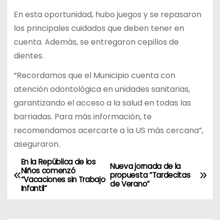
En esta oportunidad, hubo juegos y se repasaron
los principales cuidados que deben tener en
cuenta. Además, se entregaron cepillos de
dientes.
“Recordamos que el Municipio cuenta con
atención odontológica en unidades sanitarias,
garantizando el acceso a la salud en todas las
barriadas. Para más información, te
recomendamos acercarte a la US más cercana”,
aseguraron.
En la República de los
N
Nueva jornada de la
Niños comenzó
propuesta “Tardecitas
“Vacaciones sin Trabajo
a
de Verano”
Infantil”
v