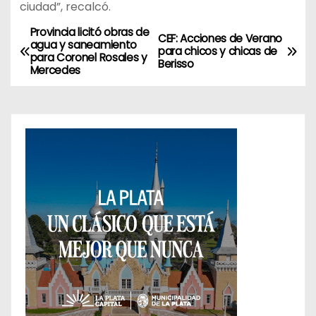
ciudad”, recalcó.
Provincia licitó obras de
N
CEF: Acciones de Verano
agua y saneamiento
para chicos y chicas de
para Coronel Rosales y
a
Berisso
Mercedes
v
e
g
a
c
i
ó
n