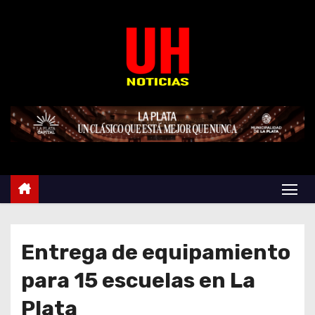
S
k
i
p
t
o
c
o
n
t
e
n
t
Entrega de equipamiento
para 15 escuelas en La
Plata