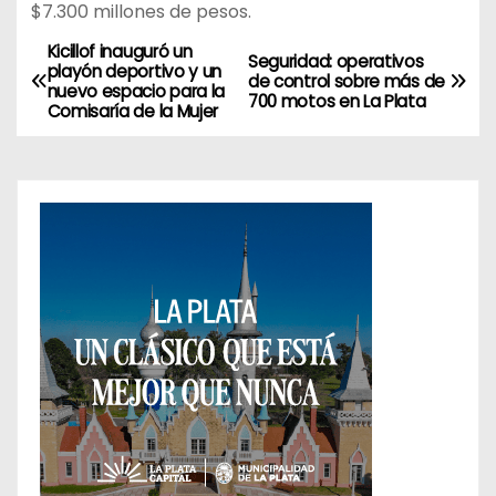
$7.300 millones de pesos.
Kicillof inauguró un
N
Seguridad: operativos
playón deportivo y un
de control sobre más de
nuevo espacio para la
a
700 motos en La Plata
Comisaría de la Mujer
v
e
g
a
c
i
ó
n