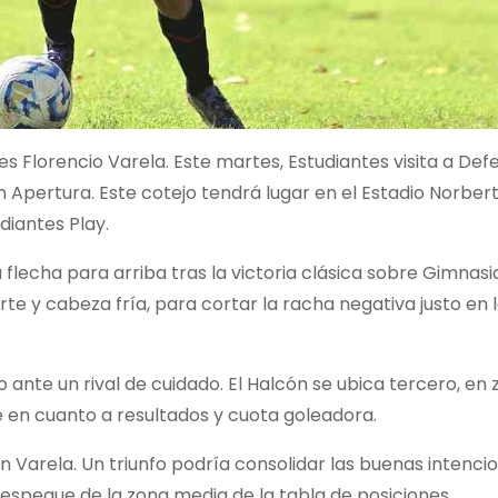
s Florencio Varela. Este martes, Estudiantes visita a Def
 Apertura. Este cotejo tendrá lugar en el Estadio Norber
diantes Play.
a flecha para arriba tras la victoria clásica sobre Gimnasi
te y cabeza fría, para cortar la racha negativa justo en 
ante un rival de cuidado. El Halcón se ubica tercero, en
te en cuanto a resultados y cuota goleadora.
 Varela. Un triunfo podría consolidar las buenas intenci
l despegue de la zona media de la tabla de posiciones.