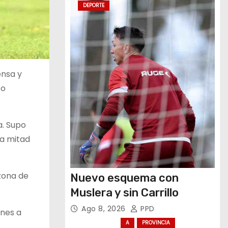
DEPORTE
ensa y
to
a. Supo
la mitad
 zona de
Nuevo esquema con
Muslera y sin Carrillo
Ago 8, 2026
PPD
ones a
A
PROVINCIA