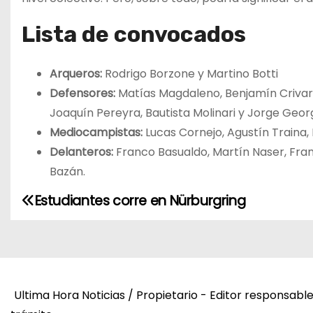
Lista de convocados
Arqueros:
Rodrigo Borzone y Martino Botti
Defensores:
Matías Magdaleno, Benjamín Crivaro,
Joaquín Pereyra, Bautista Molinari y Jorge Georg
Mediocampistas:
Lucas Cornejo, Agustín Traina,
Delanteros:
Franco Basualdo, Martín Naser, Franc
Bazán.
Estudiantes corre en Nürburgring
N
a
v
e
Ultima Hora Noticias / Propietario - Editor responsabl