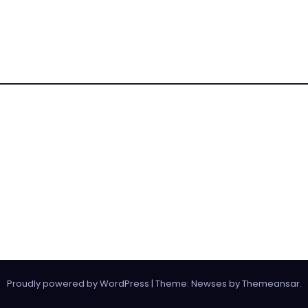
Proudly powered by WordPress
|
Theme:
Newses
by
Themeansar
.