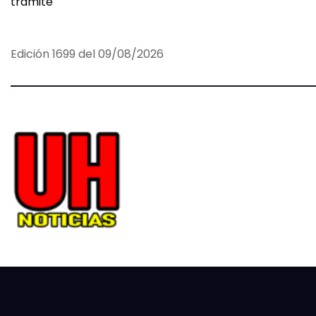
trámite
g
a
Edición 1699 del 09/08/2026
c
i
ó
n
d
e
e
n
t