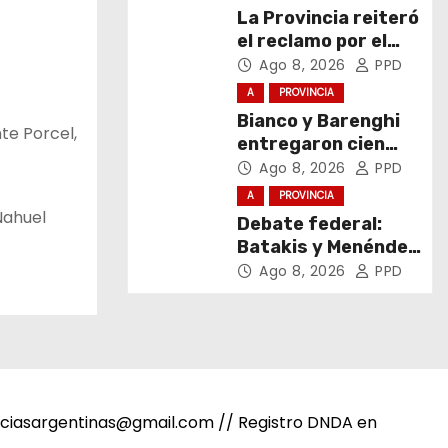
La Provincia reiteró
el reclamo por el
respeto al
Ago 8, 2026
PPD
federalismo
A
PROVINCIA
Bianco y Barenghi
te Porcel,
entregaron cien
computadoras de
Ago 8, 2026
PPD
Conectar Igualdad
A
PROVINCIA
Bonaerense
Nahuel
Debate federal:
Batakis y Menéndez
encabezaron la 108°
Ago 8, 2026
PPD
Asamblea del CNV
noticiasargentinas@gmail.com // Registro DNDA en