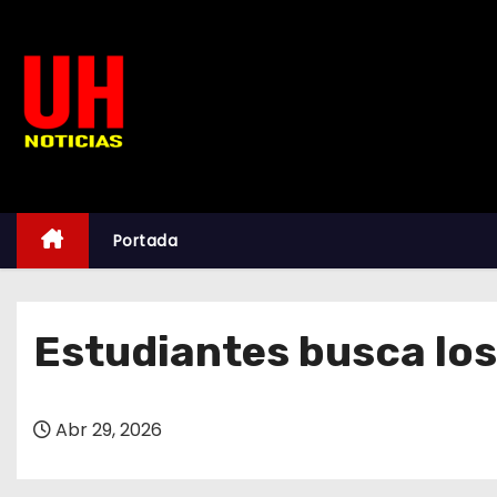
S
k
i
p
t
o
c
o
Portada
n
t
e
Estudiantes busca los
n
t
Abr 29, 2026