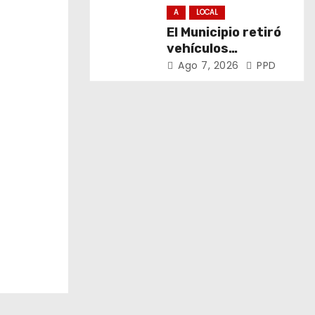
derechos de niñas,
A
LOCAL
niños y
El Municipio retiró
adolescentes
vehículos
abandonados de
Ago 7, 2026
PPD
San Carlos, Olmos y
el casco urbano