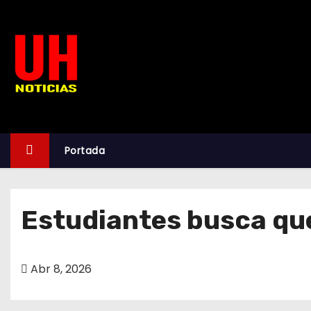
S
k
i
p
t
o
c
o
Portada
n
t
e
Estudiantes busca qu
n
t
Abr 8, 2026