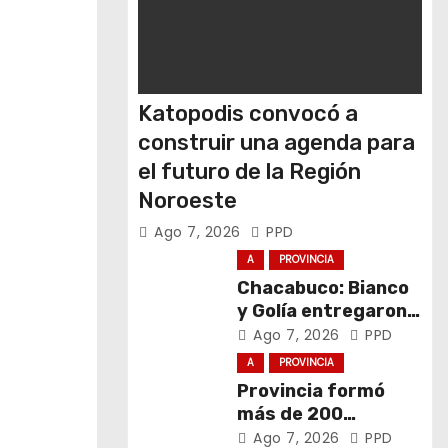
Katopodis convocó a
construir una agenda para
el futuro de la Región
Noroeste
Ago 7, 2026
PPD
A
PROVINCIA
Chacabuco: Bianco
y Golía entregaron
computadoras a
Ago 7, 2026
PPD
estudiantes
A
PROVINCIA
Provincia formó
más de 200
promotores de
Ago 7, 2026
PPD