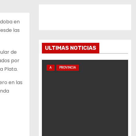
rdoba en
desde las
ULTIMAS NOTICIAS
ular de
ados por
A
PROVINCIA
a Plata.
ero en las
unda