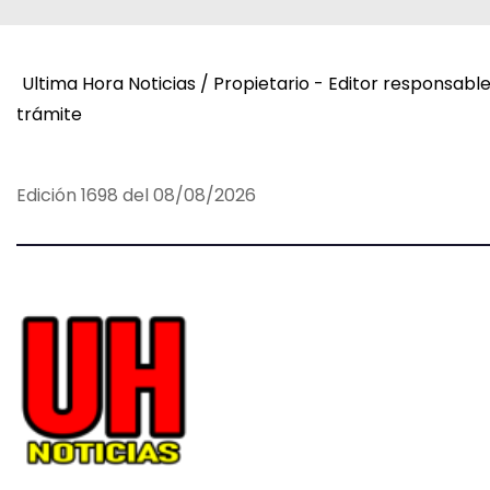
v
e
Ultima Hora Noticias / Propietario - Editor responsabl
trámite
g
a
Edición 1698 del 08/08/2026
c
i
ó
n
d
e