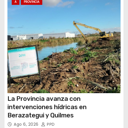
n
A
PROVINCIA
t
r
a
d
a
s
La Provincia avanza con
intervenciones hídricas en
Berazategui y Quilmes
Ago 6, 2026
PPD