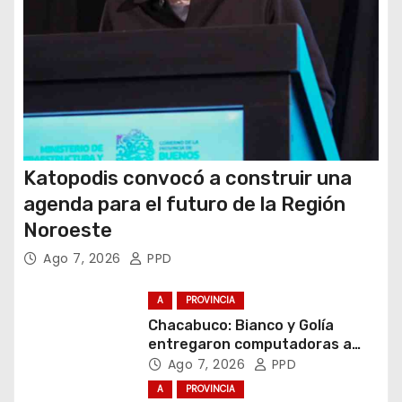
a
s
Katopodis convocó a construir una
agenda para el futuro de la Región
Noroeste
Ago 7, 2026
PPD
A
PROVINCIA
Chacabuco: Bianco y Golía
entregaron computadoras a
estudiantes
Ago 7, 2026
PPD
A
PROVINCIA