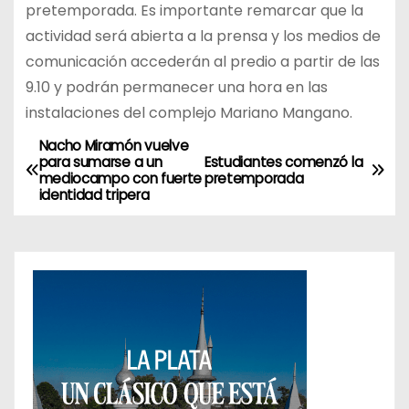
pretemporada. Es importante remarcar que la
actividad será abierta a la prensa y los medios de
comunicación accederán al predio a partir de las
9.10 y podrán permanecer una hora en las
instalaciones del complejo Mariano Mangano.
Nacho Miramón vuelve
N
para sumarse a un
Estudiantes comenzó la
mediocampo con fuerte
pretemporada
a
identidad tripera
v
e
g
a
c