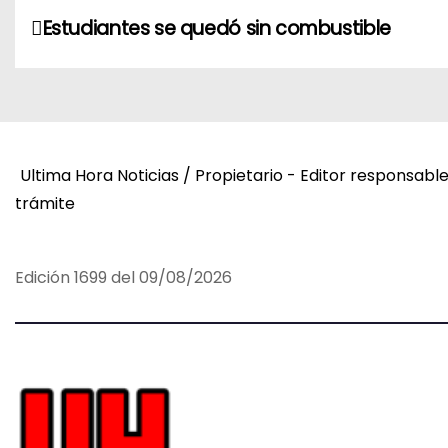
N
Estudiantes se quedó sin combustible
a
v
e
Ultima Hora Noticias / Propietario - Editor responsabl
g
trámite
a
c
Edición 1699 del 09/08/2026
i
ó
n
d