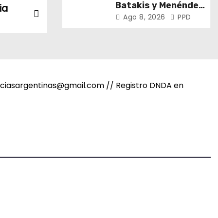
Batakis y Menéndez
ia
encabezaron la 108°
Ago 8, 2026
PPD
Asamblea del CNV
noticiasargentinas@gmail.com // Registro DNDA en