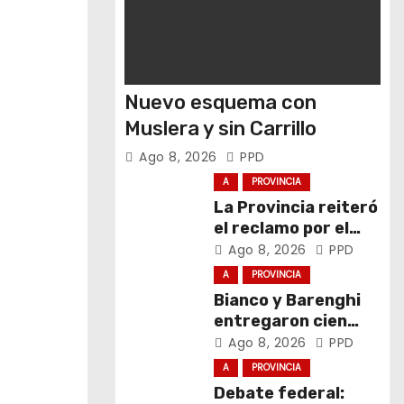
Nuevo esquema con
Muslera y sin Carrillo
Ago 8, 2026
PPD
A
PROVINCIA
La Provincia reiteró
el reclamo por el
respeto al
Ago 8, 2026
PPD
federalismo
A
PROVINCIA
Bianco y Barenghi
entregaron cien
computadoras de
Ago 8, 2026
PPD
Conectar Igualdad
A
PROVINCIA
Bonaerense
Debate federal: