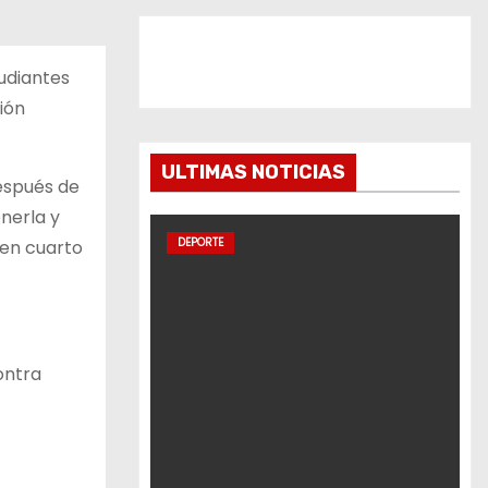
tudiantes
ión
ULTIMAS NOTICIAS
después de
nerla y
DEPORTE
 en cuarto
ontra