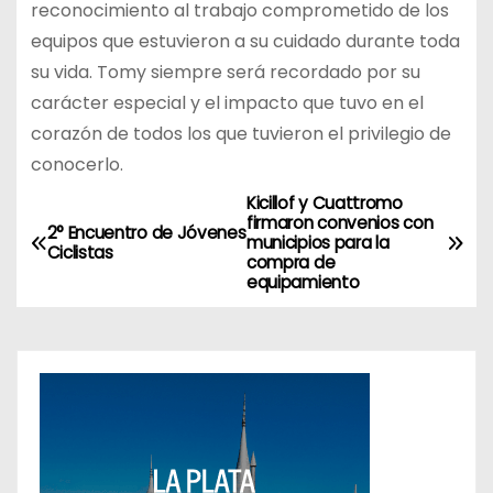
reconocimiento al trabajo comprometido de los
equipos que estuvieron a su cuidado durante toda
su vida. Tomy siempre será recordado por su
carácter especial y el impacto que tuvo en el
corazón de todos los que tuvieron el privilegio de
conocerlo.
Kicillof y Cuattromo
N
firmaron convenios con
2° Encuentro de Jóvenes
municipios para la
a
Ciclistas
compra de
equipamiento
v
e
g
a