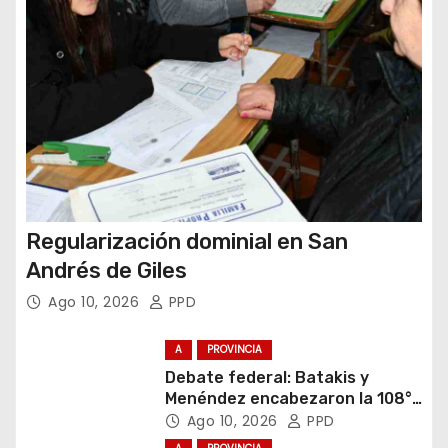
d
a
s
Regularización dominial en San
Andrés de Giles
Ago 10, 2026
PPD
A
PROVINCIA
Debate federal: Batakis y
Menéndez encabezaron la 108°
Asamblea del CNV
Ago 10, 2026
PPD