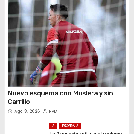
t
r
a
d
a
s
Nuevo esquema con Muslera y sin
Carrillo
Ago 8, 2026
PPD
A
PROVINCIA
La Provincia reiteró el reclamo