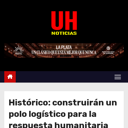
S
k
i
p
t
o
c
o
n
t
e
n
t
Histórico: construirán un
polo logístico para la
respuesta humanitaria