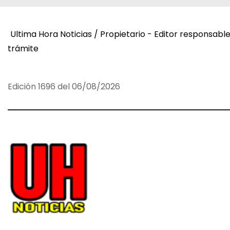
e
g
Ultima Hora Noticias / Propietario - Editor responsabl
trámite
a
c
Edición 1696 del 06/08/2026
i
ó
n
d
e
e
n