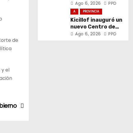
el trabajo y la
Ago 6, 2026
PPD
soberanía sobre
A
PROVINCIA
puertos y ríos”
o
Kicillof inauguró un
nuevo Centro de
Atención Primaria
Ago 6, 2026
PPD
Corte de
de la Salud
lítica
 y el
lación
bierno