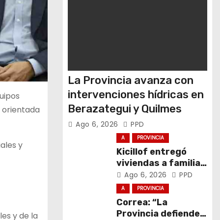
La Provincia avanza con
intervenciones hídricas en
quipos
Berazategui y Quilmes
l orientada
Ago 6, 2026
PPD
A
PROVINCIA
ales y
Kicillof entregó
viviendas a familias
de General La
Ago 6, 2026
PPD
Madrid
A
PROVINCIA
Correa: “La
Provincia defiende
es y de la