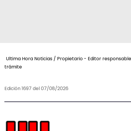
n
t
r
a
d
Ultima Hora Noticias / Propietario - Editor responsabl
a
trámite
s
Edición 1697 del 07/08/2026