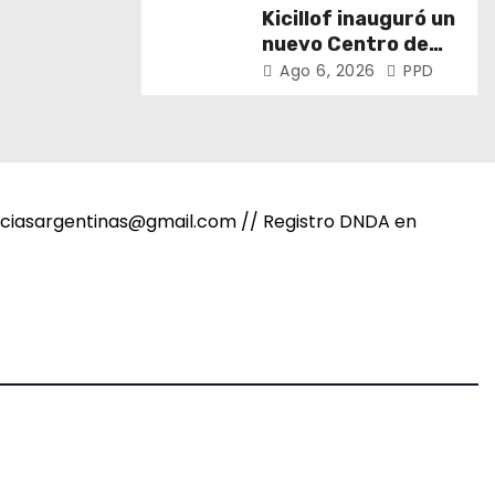
puertos y ríos”
Kicillof inauguró un
nuevo Centro de
Atención Primaria
Ago 6, 2026
PPD
de la Salud
noticiasargentinas@gmail.com // Registro DNDA en