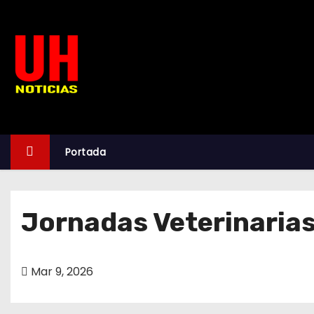
S
k
i
p
t
o
c
o
Portada
n
t
e
Jornadas Veterinarias
n
t
Mar 9, 2026