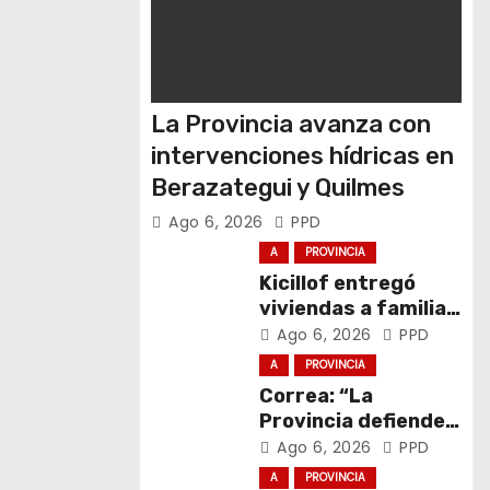
La Provincia avanza con
intervenciones hídricas en
Berazategui y Quilmes
Ago 6, 2026
PPD
A
PROVINCIA
Kicillof entregó
viviendas a familias
de General La
Ago 6, 2026
PPD
Madrid
A
PROVINCIA
Correa: “La
Provincia defiende
el trabajo y la
Ago 6, 2026
PPD
soberanía sobre
A
PROVINCIA