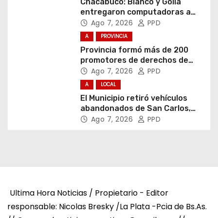
Chacabuco: Bianco y Golía
entregaron computadoras a
estudiantes
Ago 7, 2026
PPD
A
PROVINCIA
Provincia formó más de 200
promotores de derechos de
niñas, niños y adolescentes
Ago 7, 2026
PPD
A
LOCAL
El Municipio retiró vehículos
abandonados de San Carlos,
Olmos y el casco urbano
Ago 7, 2026
PPD
Ultima Hora Noticias / Propietario - Editor
responsable: Nicolas Bresky /La Plata -Pcia de Bs.As.