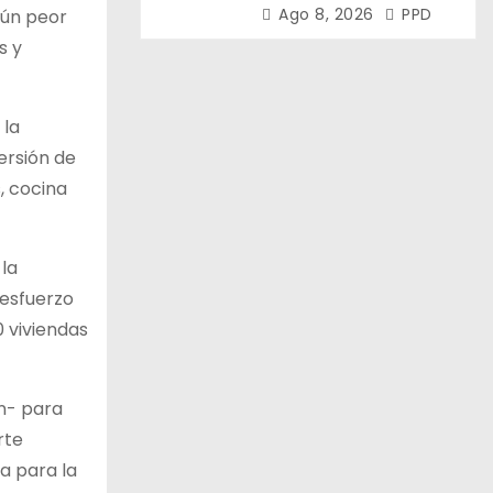
encabezaron la 108°
Ago 8, 2026
PPD
aún peor
Asamblea del CNV
s y
 la
ersión de
, cocina
 la
 esfuerzo
0 viviendas
ón- para
rte
a para la