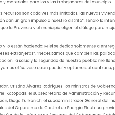
a y materiales para los y las trabajadoras del municipio.
s recursos son cada vez más limitados, las nuevas viviend
n dan un gran impulso a nuestro distrito”, señaló la inte
e la Provincia y el municipio eligen el diálogo para mejo
tado y lo están haciendo: Milei se dedica solamente a entreg
reses extranjeros”. “Necesitamos que cambien las polític
ación, la salud y la seguridad de nuestro pueblo: me llen
oyamos el ‘sálvese quien pueda´ y optamos, al contrario, 
or, Cristina Álvarez Rodríguez; los ministros de Gobierno
briel Katopodis; el subsecretario de Administración y Recu
ón, Diego Turkenich; el subadministrador General del Ins
iales del Organismo de Control de Energía Eléctrica provin
ior Sur de la Jefatura de Asesores del Gobernador, Gabri