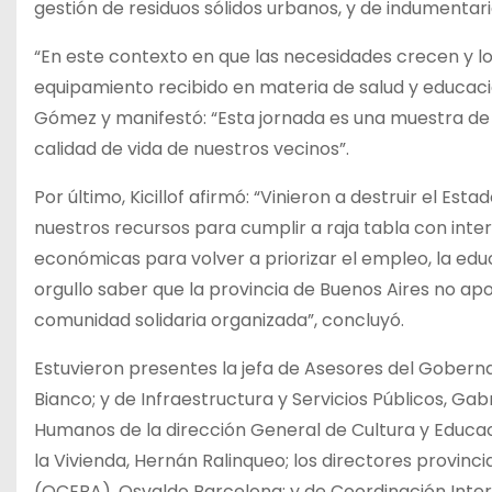
gestión de residuos sólidos urbanos, y de indumentari
“En este contexto en que las necesidades crecen y lo
equipamiento recibido en materia de salud y educació
Gómez y manifestó: “Esta jornada es una muestra de qu
calidad de vida de nuestros vecinos”.
Por último, Kicillof afirmó: “Vinieron a destruir el Es
nuestros recursos para cumplir a raja tabla con inte
económicas para volver a priorizar el empleo, la educ
orgullo saber que la provincia de Buenos Aires no ap
comunidad solidaria organizada”, concluyó.
Estuvieron presentes la jefa de Asesores del Gobernad
Bianco; y de Infraestructura y Servicios Públicos, Ga
Humanos de la dirección General de Cultura y Educaci
la Vivienda, Hernán Ralinqueo; los directores provinc
(OCEBA), Osvaldo Barcelona; y de Coordinación Inter