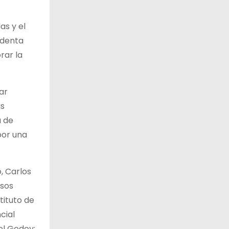
as y el
ndenta
rar la
ar
as
a de
por una
, Carlos
rsos
tituto de
cial
el Godoy;