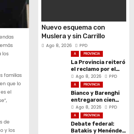
Nuevo esquema con
Muslera y sin Carrillo
iendas
además
Ago 8, 2026
PPD
 los
A
PROVINCIA
La Provincia reiteró
el reclamo por el
s familias
respeto al
Ago 8, 2026
PPD
federalismo
en que lo
A
PROVINCIA
es el
Bianco y Barenghi
entregaron cien
e”,
computadoras de
Ago 8, 2026
PPD
Conectar Igualdad
A
PROVINCIA
Bonaerense
as de
Debate federal:
o y los
Batakis y Menéndez