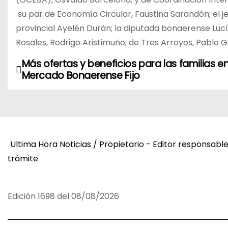
su par de Economía Circular, Faustina Sarandón; el jef
provincial Ayelén Durán; la diputada bonaerense Lucía
Rosales, Rodrigo Aristimuño; de Tres Arroyos, Pablo Ga
Más ofertas y beneficios para las familias en
N
Mercado Bonaerense Fijo
a
v
e
Ultima Hora Noticias / Propietario - Editor responsabl
g
trámite
a
c
Edición 1698 del 08/08/2026
i