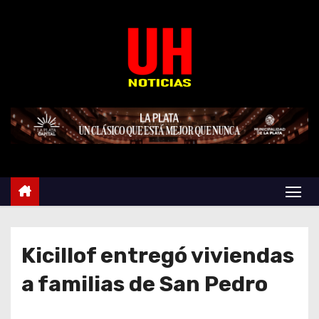
S
k
i
p
t
o
c
o
n
t
e
n
t
Kicillof entregó viviendas
a familias de San Pedro