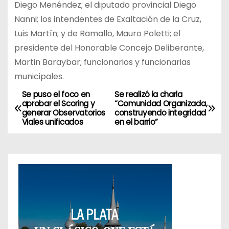
Diego Menéndez; el diputado provincial Diego
Nanni; los intendentes de Exaltación de la Cruz,
Luis Martín; y de Ramallo, Mauro Poletti; el
presidente del Honorable Concejo Deliberante,
Martin Baraybar; funcionarios y funcionarias
municipales.
Se puso el foco en
Se realizó la charla
N
aprobar el Scoring y
“Comunidad Organizada,
generar Observatorios
construyendo integridad
a
Viales unificados
en el barrio”
v
e
g
a