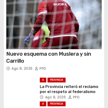
d
a
s
Nuevo esquema con Muslera y sin
Carrillo
Ago 8, 2026
PPD
A
PROVINCIA
La Provincia reiteró el reclamo
por el respeto al federalismo
Ago 8, 2026
PPD
A
PROVINCIA