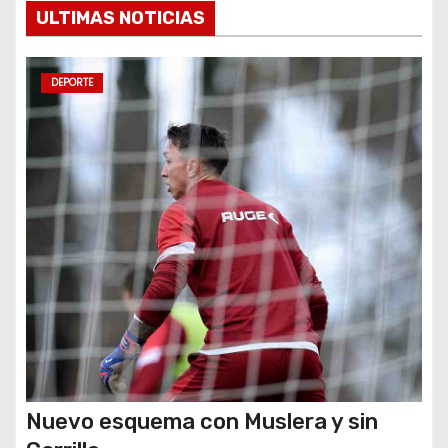
e
ULTIMAS NOTICIAS
n
t
DEPORTE
r
a
d
a
s
Nuevo esquema con Muslera y sin