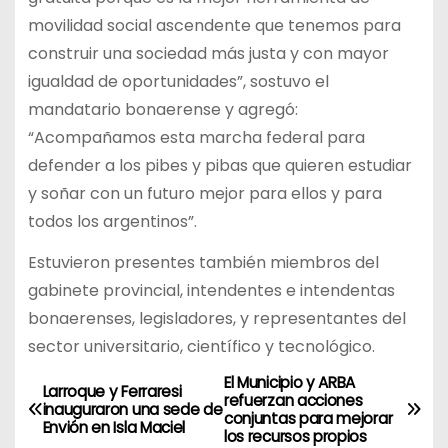
movilidad social ascendente que tenemos para
construir una sociedad más justa y con mayor
igualdad de oportunidades”, sostuvo el
mandatario bonaerense y agregó:
“Acompañamos esta marcha federal para
defender a los pibes y pibas que quieren estudiar
y soñar con un futuro mejor para ellos y para
todos los argentinos”.
Estuvieron presentes también miembros del
gabinete provincial, intendentes e intendentas
bonaerenses, legisladores, y representantes del
sector universitario, científico y tecnológico.
El Municipio y ARBA
N
Larroque y Ferraresi
refuerzan acciones
inauguraron una sede de
conjuntas para mejorar
a
Envión en Isla Maciel
los recursos propios