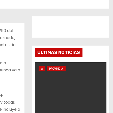
°50 del
jornada,
antes de
ULTIMAS NOTICIAS
do o
A
PROVINCIA
nunca va a
de
 y todas
 incluye a