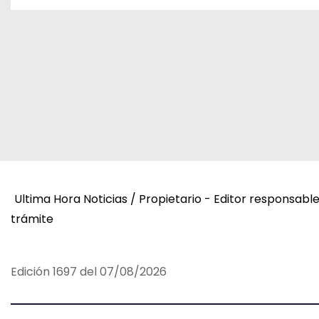
a
v
e
g
a
c
i
Ultima Hora Noticias / Propietario - Editor responsabl
ó
trámite
n
Edición 1697 del 07/08/2026
d
e