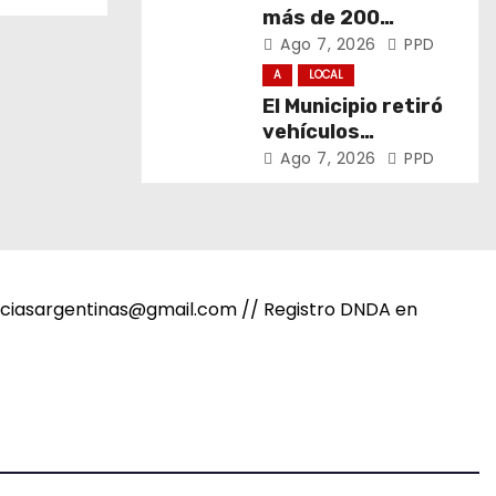
más de 200
promotores de
Ago 7, 2026
PPD
derechos de niñas,
A
LOCAL
niños y
El Municipio retiró
adolescentes
vehículos
abandonados de
Ago 7, 2026
PPD
San Carlos, Olmos y
el casco urbano
noticiasargentinas@gmail.com // Registro DNDA en