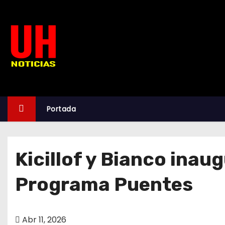
S
k
i
p
t
o
c
o
Portada
n
t
e
Kicillof y Bianco inau
n
t
Programa Puentes
Abr 11, 2026