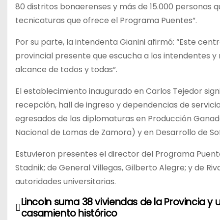
80 distritos bonaerenses y más de 15.000 personas qu
tecnicaturas que ofrece el Programa Puentes”.
Por su parte, la intendenta Gianini afirmó: “Este cent
provincial presente que escucha a los intendentes y 
alcance de todos y todas”.
El establecimiento inaugurado en Carlos Tejedor signi
recepción, hall de ingreso y dependencias de servici
egresados de las diplomaturas en Producción Ganade
Nacional de Lomas de Zamora) y en Desarrollo de Sof
Estuvieron presentes el director del Programa Puentes
Stadnik; de General Villegas, Gilberto Alegre; y de Ri
autoridades universitarias.
Lincoln suma 38 viviendas de la Provincia y 
N
casamiento histórico