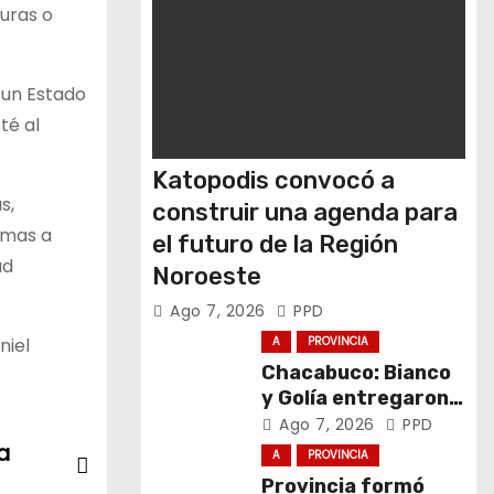
turas o
e un Estado
té al
Katopodis convocó a
s,
construir una agenda para
omas a
el futuro de la Región
ad
Noroeste
Ago 7, 2026
PPD
niel
A
PROVINCIA
Chacabuco: Bianco
y Golía entregaron
computadoras a
Ago 7, 2026
PPD
estudiantes
a
A
PROVINCIA
Provincia formó