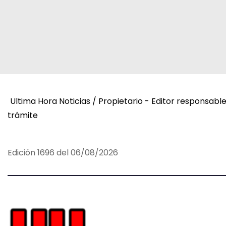
d
e
e
n
t
Ultima Hora Noticias / Propietario - Editor responsabl
r
trámite
a
Edición 1696 del 06/08/2026
d
a
s