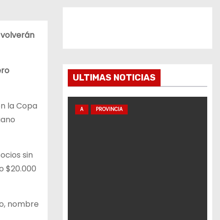
 volverán
ero
ULTIMAS NOTICIAS
on la Copa
A
PROVINCIA
iano
ocios sin
 o $20.000
io, nombre