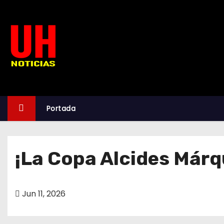
S
k
i
p
t
o
c
o
Portada
n
t
e
¡La Copa Alcides Márq
n
t
Jun 11, 2026