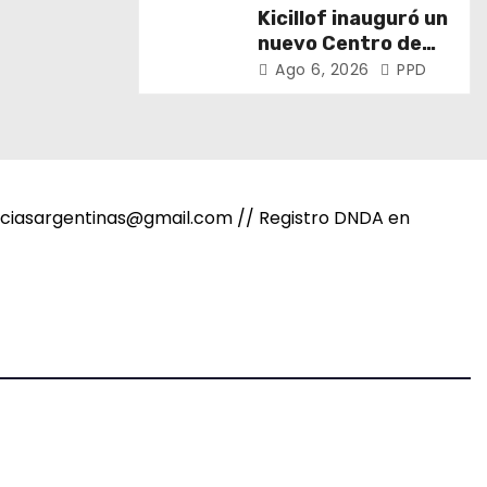
puertos y ríos”
Kicillof inauguró un
nuevo Centro de
Atención Primaria
Ago 6, 2026
PPD
de la Salud
noticiasargentinas@gmail.com // Registro DNDA en