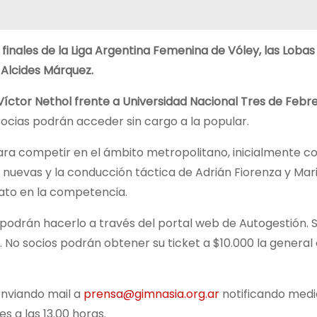
 finales de la Liga Argentina Femenina de Vóley, las Lobas
 Alcides Márquez.
o Víctor Nethol frente a Universidad Nacional Tres de Febr
socias podrán acceder sin cargo a la popular.
ara competir en el ámbito metropolitano, inicialmente c
s nuevas y la conducción táctica de Adrián Fiorenza y Mar
nato en la competencia.
 podrán hacerlo a través del portal web de Autogestión. S
0. No socios podrán obtener su ticket a $10.000 la general
enviando mail a
prensa@gimnasia.org.ar
notificando med
nes a las 13.00 horas.