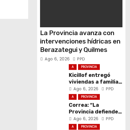
La Provincia avanza con
intervenciones hídricas en
Berazategui y Quilmes
Ago 6, 2026
PPD
A
PROVINCIA
Kicillof entregó
viviendas a familias
de General La
Ago 6, 2026
PPD
Madrid
A
PROVINCIA
Correa: “La
Provincia defiende
el trabajo y la
Ago 6, 2026
PPD
soberanía sobre
A
PROVINCIA