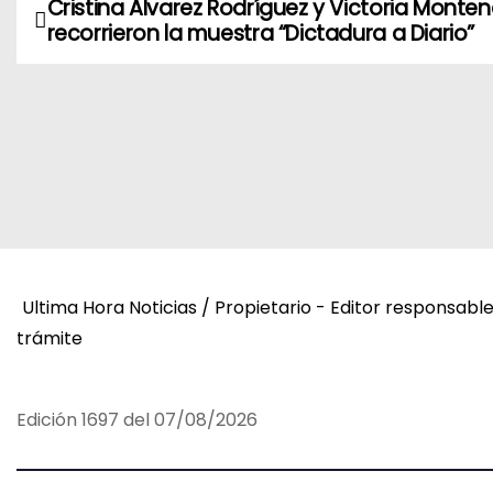
Cristina Alvarez Rodríguez y Victoria Monte
N
recorrieron la muestra “Dictadura a Diario”
a
v
e
g
a
c
Ultima Hora Noticias / Propietario - Editor responsabl
i
trámite
ó
Edición 1697 del 07/08/2026
n
d