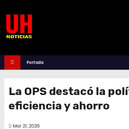
S
k
i
p
t
o
c
o
Portada
n
t
e
La OPS destacó la pol
n
t
eficiencia y ahorro
Mar 21, 2026