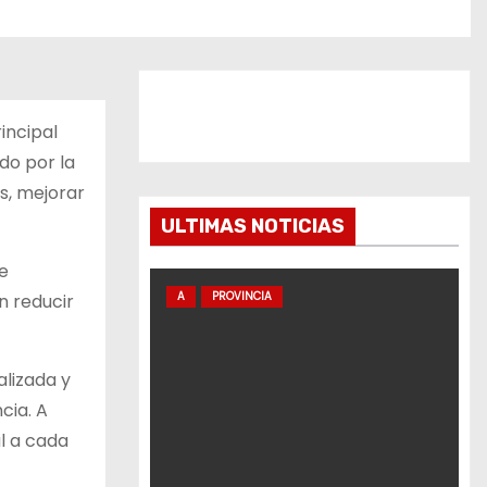
incipal
do por la
s, mejorar
ULTIMAS NOTICIAS
de
A
PROVINCIA
n reducir
alizada y
cia. A
l a cada