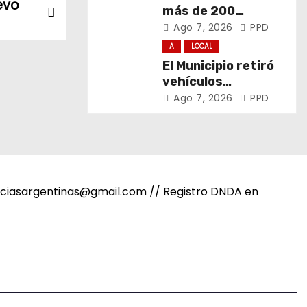
evo
más de 200
promotores de
Ago 7, 2026
PPD
derechos de niñas,
A
LOCAL
niños y
El Municipio retiró
adolescentes
vehículos
abandonados de
Ago 7, 2026
PPD
San Carlos, Olmos y
el casco urbano
noticiasargentinas@gmail.com // Registro DNDA en