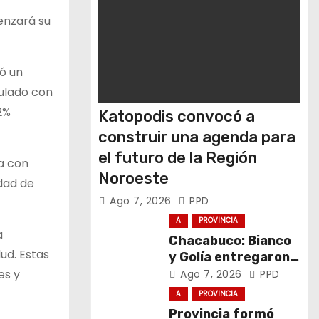
enzará su
ó un
culado con
2%
Katopodis convocó a
construir una agenda para
el futuro de la Región
a con
Noroeste
dad de
Ago 7, 2026
PPD
A
PROVINCIA
a
Chacabuco: Bianco
ud. Estas
y Golía entregaron
computadoras a
es y
Ago 7, 2026
PPD
estudiantes
A
PROVINCIA
Provincia formó