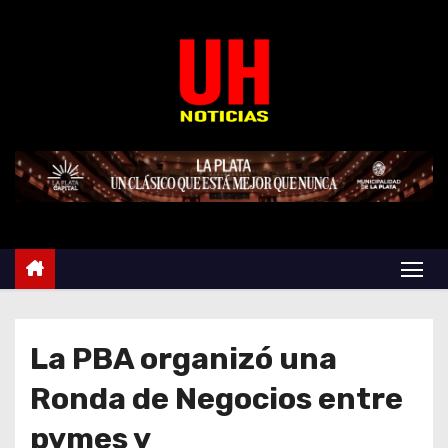
S
k
i
p
t
o
c
o
n
t
e
n
t
La PBA organizó una
Ronda de Negocios entre
pymes y