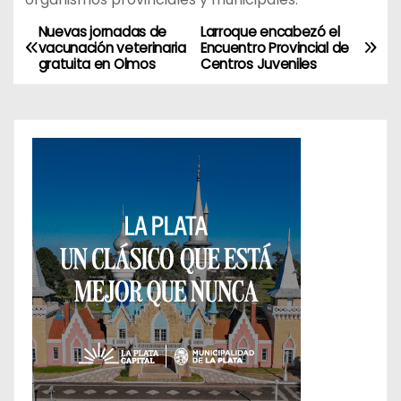
Nuevas jornadas de
Larroque encabezó el
N
vacunación veterinaria
Encuentro Provincial de
gratuita en Olmos
Centros Juveniles
a
v
e
g
a
c
i
ó
n