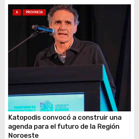
n
t
A
PROVINCIA
r
a
d
a
s
Katopodis convocó a construir una
agenda para el futuro de la Región
Noroeste