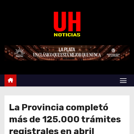
S
k
i
p
t
o
c
o
n
t
e
n
t
La Provincia completó
más de 125.000 trámites
registrales en abril