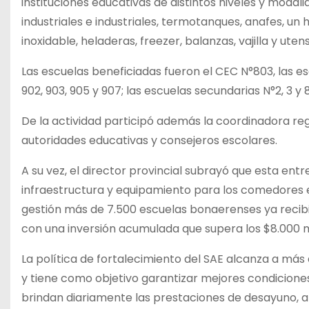
instituciones educativas de distintos niveles y modal
industriales e industriales, termotanques, anafes, un
inoxidable, heladeras, freezer, balanzas, vajilla y utensi
Las escuelas beneficiadas fueron el CEC N°803, las escue
902, 903, 905 y 907; las escuelas secundarias N°2, 3 y 8
De la actividad participó además la coordinadora regio
autoridades educativas y consejeros escolares.
A su vez, el director provincial subrayó que esta en
infraestructura y equipamiento para los comedores es
gestión más de 7.500 escuelas bonaerenses ya recib
con una inversión acumulada que supera los $8.000 m
La política de fortalecimiento del SAE alcanza a más d
y tiene como objetivo garantizar mejores condiciones
brindan diariamente las prestaciones de desayuno, 