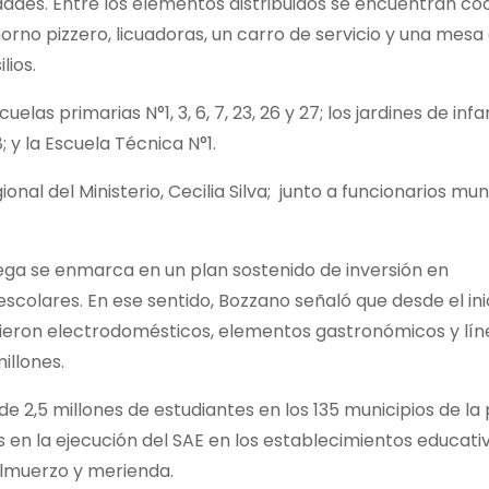
idades. Entre los elementos distribuidos se encuentran co
 horno pizzero, licuadoras, un carro de servicio y una mes
lios.
las primarias N°1, 3, 6, 7, 23, 26 y 27; los jardines de infa
; y la Escuela Técnica N°1.
nal del Ministerio, Cecilia Silva; junto a funcionarios mun
trega se enmarca en un plan sostenido de inversión en
colares. En ese sentido, Bozzano señaló que desde el inic
ieron electrodomésticos, elementos gastronómicos y lín
illones.
e 2,5 millones de estudiantes en los 135 municipios de la 
 en la ejecución del SAE en los establecimientos educati
almuerzo y merienda.