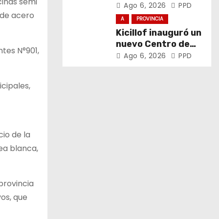
cinas semi
el trabajo y la
Ago 6, 2026
PPD
a de acero
soberanía sobre
A
PROVINCIA
puertos y ríos”
Kicillof inauguró un
nuevo Centro de
ntes N°901,
Atención Primaria
Ago 6, 2026
PPD
de la Salud
icipales,
io de la
ea blanca,
provincia
vos, que