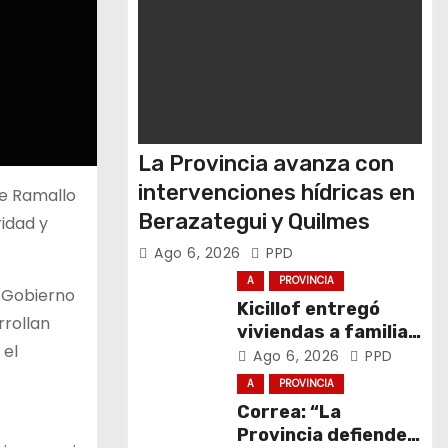
La Provincia avanza con
intervenciones hídricas en
de Ramallo
Berazategui y Quilmes
idad y
Ago 6, 2026
PPD
A
PROVINCIA
l Gobierno
Kicillof entregó
rrollan
viviendas a familias
 el
de General La
Ago 6, 2026
PPD
Madrid
A
PROVINCIA
Correa: “La
Provincia defiende