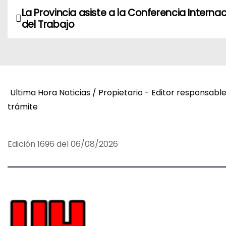
La Provincia asiste a la Conferencia Interna
N
del Trabajo
a
v
e
Ultima Hora Noticias / Propietario - Editor responsabl
g
trámite
a
c
Edición 1696 del 06/08/2026
i
ó
n