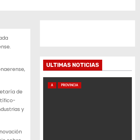
nada
ense.
ULTIMAS NOTICIAS
bonaerense,
A
PROVINCIA
retaría de
tífico-
dustrias y
nnovación