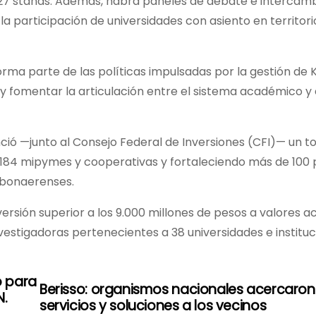
n 27 stands. Además, habrá paneles de debate e intercam
la participación de universidades con asiento en territori
rma parte de las políticas impulsadas por la gestión de Ki
 y fomentar la articulación entre el sistema académico y 
nció —junto al Consejo Federal de Inversiones (CFI)— un t
 184 mipymes y cooperativas y fortaleciendo más de 100 p
s bonaerenses.
versión superior a los 9.000 millones de pesos a valores a
nvestigadoras pertenecientes a 38 universidades e institu
o para
Berisso: organismos nacionales acercaron
N.
servicios y soluciones a los vecinos