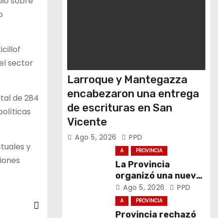
bio sobre
o
cillof
el sector
Larroque y Mantegazza
encabezaron una entrega
otal de 284
de escrituras en San
olíticas
Vicente
Ago 5, 2026
PPD
ctuales y
A
PROVINCIA
ciones
La Provincia
organizó una nueva
Ronda de Negocios
Ago 5, 2026
PPD
Internacional en
A
PROVINCIA
Luján
Provincia rechazó