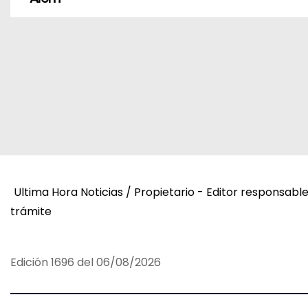
a
v
e
g
a
c
i
Ultima Hora Noticias / Propietario - Editor responsabl
ó
trámite
n
d
Edición 1696 del 06/08/2026
e