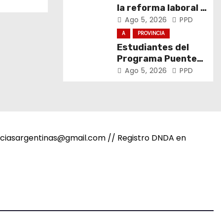
la reforma laboral y
defendió los
Ago 5, 2026
PPD
derechos de los
A
PROVINCIA
trabajadores
Estudiantes del
Programa Puentes
visitaron Exactas
Ago 5, 2026
PPD
noticiasargentinas@gmail.com // Registro DNDA en