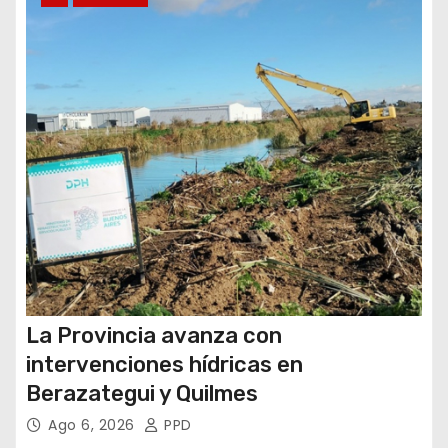
r
a
d
a
s
La Provincia avanza con
intervenciones hídricas en
Berazategui y Quilmes
Ago 6, 2026
PPD