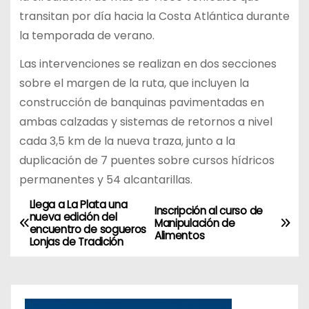
transitan por día hacia la Costa Atlántica durante
la temporada de verano.
Las intervenciones se realizan en dos secciones
sobre el margen de la ruta, que incluyen la
construcción de banquinas pavimentadas en
ambas calzadas y sistemas de retornos a nivel
cada 3,5 km de la nueva traza, junto a la
duplicación de 7 puentes sobre cursos hídricos
permanentes y 54 alcantarillas.
Llega a La Plata una
N
Inscripción al curso de
nueva edición del
Manipulación de
encuentro de sogueros
a
Alimentos
Lonjas de Tradición
v
e