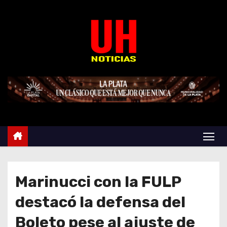
S
k
i
p
t
o
c
o
n
t
e
n
t
Marinucci con la FULP
destacó la defensa del
Boleto pese al ajuste de