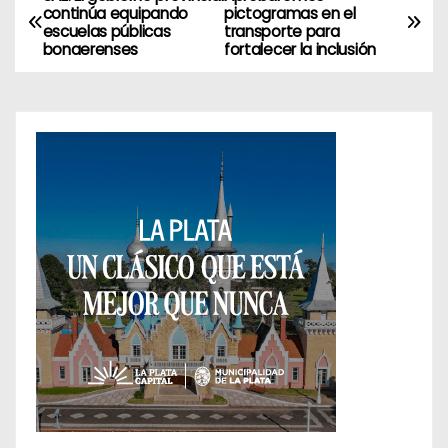
N
continúa equipando
pictogramas en el
escuelas públicas
transporte para
a
bonaerenses
fortalecer la inclusión
v
e
g
a
c
i
ó
n
d