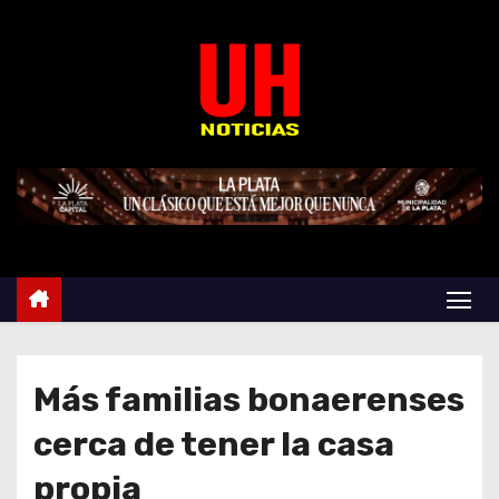
S
k
i
p
t
o
c
o
n
t
e
n
t
Más familias bonaerenses
cerca de tener la casa
propia