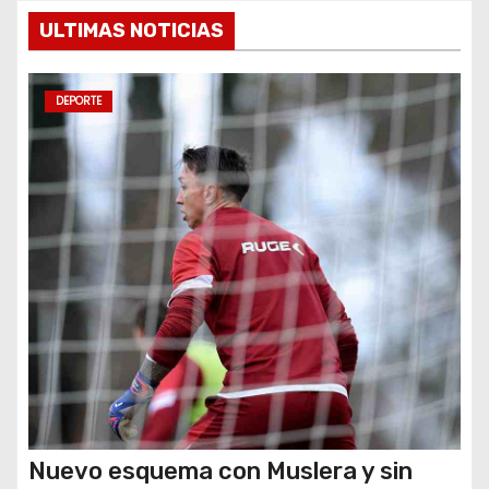
e
ULTIMAS NOTICIAS
n
t
DEPORTE
r
a
d
a
s
Nuevo esquema con Muslera y sin