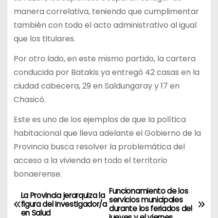
manera correlativa, teniendo que cumplimentar
también con todo el acto administrativo al igual
que los titulares.
Por otro lado, en este mismo partido, la cartera
conducida por Batakis ya entregó 42 casas en la
ciudad cabecera, 29 en Saldungaray y 17 en
Chasicó.
Este es uno de los ejemplos de que la política
habitacional que lleva adelante el Gobierno de la
Provincia busca resolver la problemática del
acceso a la vivienda en todo el territorio
bonaerense.
Funcionamiento de los
N
La Provincia jerarquiza la
servicios municipales
figura del Investigador/a
durante los feriados del
a
en Salud
jueves y el viernes