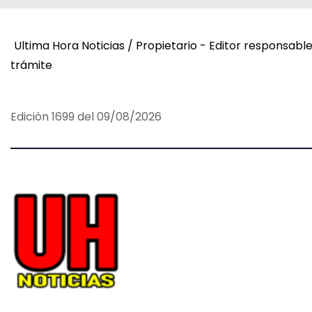
v
e
Ultima Hora Noticias / Propietario - Editor responsabl
g
trámite
a
c
Edición 1699 del 09/08/2026
i
ó
n
d
e
e