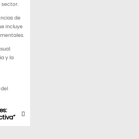
 sector.
encias de
ue incluye
rimentales.
sual:
a y la
 del
es:
ctiva”