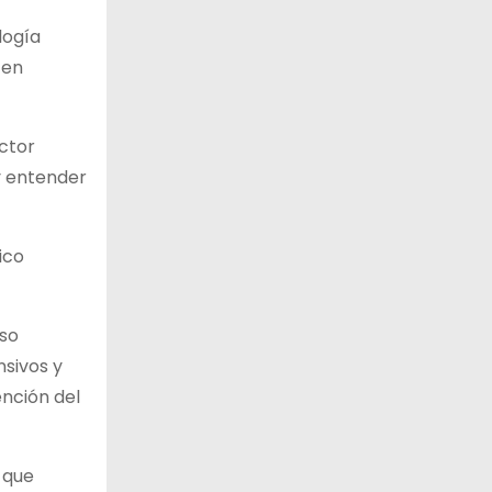
logía
 en
ector
 y entender
ico
uso
nsivos y
ención del
 que