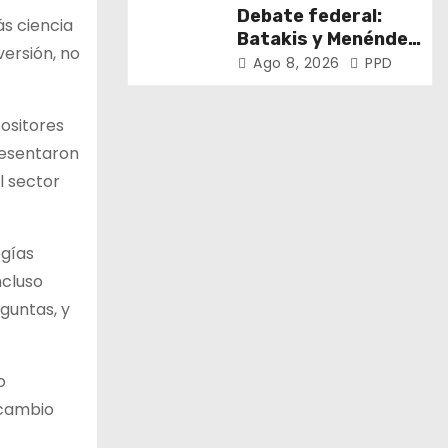
Bonaerense
Debate federal:
ás ciencia
Batakis y Menéndez
versión, no
encabezaron la 108°
Ago 8, 2026
PPD
Asamblea del CNV
positores
presentaron
l sector
ogías
ncluso
guntas, y
o
 cambio