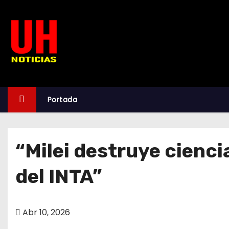
S
k
i
p
t
o
c
Portada
o
n
t
“Milei destruye cienci
e
n
del INTA”
t
Abr 10, 2026