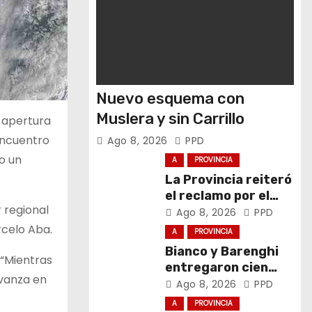
Nuevo esquema con
Muslera y sin Carrillo
a apertura
encuentro
Ago 8, 2026
PPD
o un
A
PROVINCIA
La Provincia reiteró
el reclamo por el
r regional
respeto al
Ago 8, 2026
PPD
federalismo
rcelo Aba.
A
PROVINCIA
Bianco y Barenghi
 “Mientras
entregaron cien
avanza en
computadoras de
Ago 8, 2026
PPD
Conectar Igualdad
A
PROVINCIA