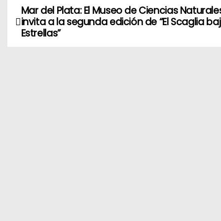
Mar del Plata: El Museo de Ciencias Naturale
N
invita a la segunda edición de “El Scaglia baj
a
Estrellas”
v
e
g
a
c
i
ó
n