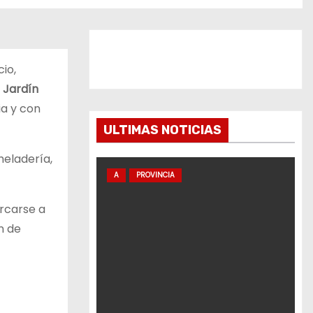
io,
 Jardín
ia y con
ULTIMAS NOTICIAS
heladería,
A
PROVINCIA
rcarse a
n de