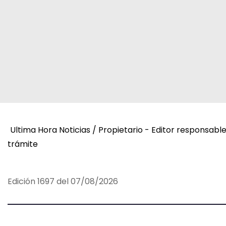
d
e
e
n
t
r
a
Ultima Hora Noticias / Propietario - Editor responsabl
trámite
d
a
Edición 1697 del 07/08/2026
s