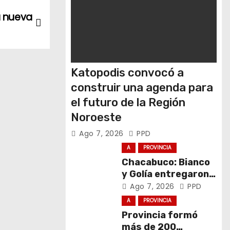
a nueva
Katopodis convocó a
construir una agenda para
el futuro de la Región
Noroeste
Ago 7, 2026
PPD
A
PROVINCIA
Chacabuco: Bianco
y Golía entregaron
computadoras a
Ago 7, 2026
PPD
estudiantes
A
PROVINCIA
Provincia formó
más de 200