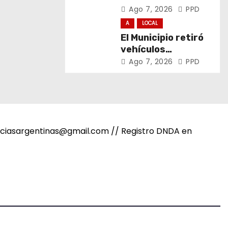
promotores de
Ago 7, 2026
PPD
derechos de niñas,
A
LOCAL
niños y
El Municipio retiró
adolescentes
vehículos
abandonados de
Ago 7, 2026
PPD
San Carlos, Olmos y
el casco urbano
noticiasargentinas@gmail.com // Registro DNDA en