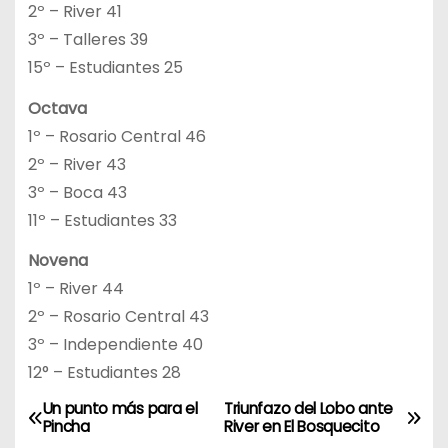
2º – River 41
3º – Talleres 39
15º – Estudiantes 25
Octava
1º – Rosario Central 46
2º – River 43
3º – Boca 43
11º – Estudiantes 33
Novena
1º – River 44
2º – Rosario Central 43
3º – Independiente 40
12° – Estudiantes 28
Un punto más para el
Triunfazo del Lobo ante
N
Pincha
River en El Bosquecito