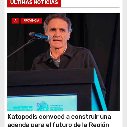
ULTIMAS NOTICIAS
e
n
A
PROVINCIA
t
r
a
d
a
s
Katopodis convocó a construir una
agenda para el futuro de la Región