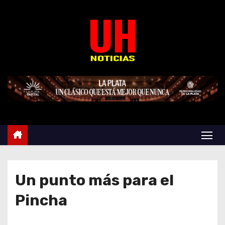
S
k
i
p
t
o
c
o
n
t
e
n
t
Un punto más para el
Pincha