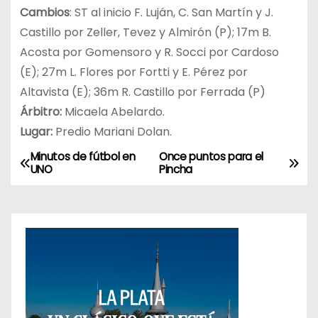
Cambios
: ST al inicio F. Luján, C. San Martín y J.
Castillo por Zeller, Tevez y Almirón (P); 17m B.
Acosta por Gomensoro y R. Socci por Cardoso
(E); 27m L. Flores por Fortti y E. Pérez por
Altavista (E); 36m R. Castillo por Ferrada (P)
Árbitro:
Micaela Abelardo.
Lugar:
Predio Mariani Dolan.
Minutos de fútbol en
Once puntos para el
N
UNO
Pincha
a
v
e
g
a