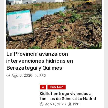
a
d
a
s
La Provincia avanza con
intervenciones hídricas en
Berazategui y Quilmes
Ago 6, 2026
PPD
A
PROVINCIA
Kicillof entregó viviendas a
familias de General La Madrid
Ago 6, 2026
PPD