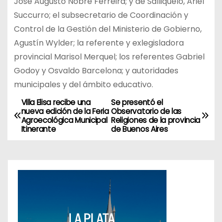
José Augusto Nobre Ferreira; y de Salliqueló, Ariel
Succurro; el subsecretario de Coordinación y
Control de la Gestión del Ministerio de Gobierno,
Agustín Wylder; la referente y exlegisladora
provincial Marisol Merquel; los referentes Gabriel
Godoy y Osvaldo Barcelona; y autoridades
municipales y del ámbito educativo.
Villa Elisa recibe una
Se presentó el
N
nueva edición de la Feria
Observatorio de las
Agroecológica Municipal
Religiones de la provincia
a
Itinerante
de Buenos Aires
v
e
g
a