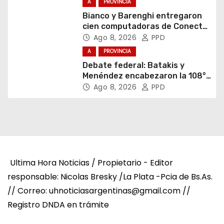
A
PROVINCIA
Bianco y Barenghi entregaron
cien computadoras de Conectar
Igualdad Bonaerense
Ago 8, 2026
PPD
A
PROVINCIA
Debate federal: Batakis y
Menéndez encabezaron la 108°
Asamblea del CNV
Ago 8, 2026
PPD
Ultima Hora Noticias / Propietario - Editor
responsable: Nicolas Bresky /La Plata -Pcia de Bs.As.
// Correo: uhnoticiasargentinas@gmail.com //
Registro DNDA en trámite